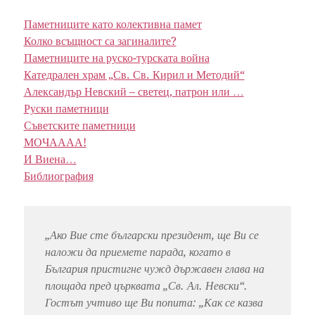
Паметниците като колективна памет
Колко всъщност са загиналите?
Паметниците на руско-турската война
Катедрален храм „Св. Св. Кирил и Методий“
Александър Невский – светец, патрон или …
Руски паметници
Съветските паметници
МОЧАААА!
И Виена…
Библиография
„Ако Вие сте български президент, ще Ви се
наложи да приемете парада, когато в
България пристигне чужд държавен глава на
площада пред църквата „Св. Ал. Невски“.
Гостът учтиво ще Ви попита: „Как се казва