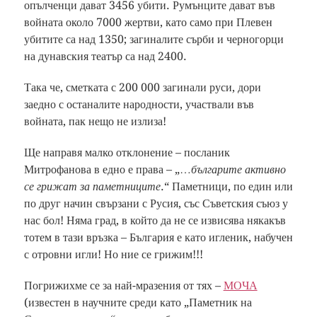
опълченци дават 3456 убити. Румънците дават във
войната около 7000 жертви, като само при Плевен
убитите са над 1350; загиналите сърби и черногорци
на дунавския театър са над 2400.
Така че, сметката с 200 000 загинали руси, дори
заедно с останалите народности, участвали във
войната, пак нещо не излиза!
Ще направя малко отклонение – посланик
Митрофанова в едно е права – „…
българите активно
се грижат за паметниците
.“ Паметници, по един или
по друг начин свързани с Русия, със Съветския съюз у
нас бол! Няма град, в който да не се извисява някакъв
тотем в тази връзка – България е като игленик, набучен
с отровни игли! Но ние се грижим!!!
Погрижихме се за най-мразения от тях –
МОЧА
(известен в научните среди като „Паметник на