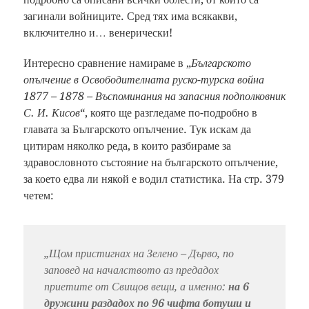
загинали войниците. Сред тях има всякакви,
включително и… венерически!
Интересно сравнение намираме в „
Българското
опълчение в Освободителната руско-турска война
1877 – 1878 – Въспоминания на запасния подполковник
С. И. Кисов
“, която ще разгледаме по-подробно в
главата за Българското опълчение. Тук искам да
цитирам няколко реда, в които разбираме за
здравословното състояние на българското опълчение,
за което едва ли някой е водил статистика. На стр. 379
четем:
„
Щом пристигнах на Зелено – Дърво, по
заповед на началството аз предадох
приетите от Свищов вещи, а именно:
на 6
дружини раздадох по 96 чифта ботуши и