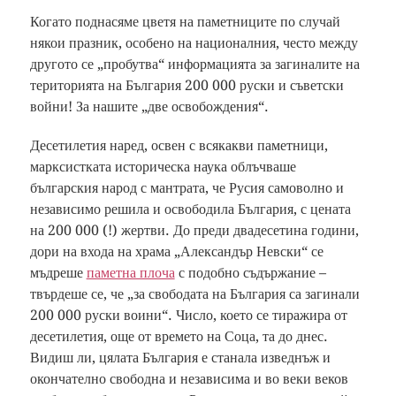
Когато поднасяме цветя на паметниците по случай
някои празник, особено на националния, често между
другото се „пробутва“ информацията за загиналите на
територията на България 200 000 руски и съветски
войни! За нашите „две освобождения“.
Десетилетия наред, освен с всякакви паметници,
марксистката историческа наука облъчваше
българския народ с мантрата, че Русия самоволно и
независимо решила и освободила България, с цената
на 200 000 (!) жертви. До преди двадесетина години,
дори на входа на храма „Александър Невски“ се
мъдреше
паметна плоча
с подобно съдържание –
твърдеше се, че „за свободата на България са загинали
200 000 руски воини“. Число, което се тиражира от
десетилетия, още от времето на Соца, та до днес.
Видиш ли, цялата България е станала изведнъж и
окончателно свободна и независима и во веки веков