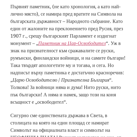
Първият паметник, (не като хронология, а като най-
лично място), се намира пред вратите на Символа на
българската държавност – Народното събрание. Като
един от жалоните на преклонението пред Русия, през
1907 г., срещу българският Парламент е издигнат
монумент – „
Паметник на Цар-Освободител
“. Уж в
знак на признателност към сражавалите се руски,
румънски, финландски войници, и на самите българи!
Така твърдят апологетите му и тогава, и сега. Но
надписът върху паметника е достатъчно красноречив:
„
Царю Освободителю
/
Признателна България
“.
Толкова! За войници няма и дума! Нито руски, нито
пък български! А няма и намек, защо този на коня
всъщност е „освободител“.
Сигурно сме единствената държава в Света, в
столицата на която на един площад се намират
Символът на официалната власт и символът на