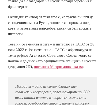
трябва да е благодарна на Русия, поради огромния й
брой жертви!
Очевидният извод от тази теза е, че трябва винаги да
се подчиняваме на Русия, защото тя е проляла литри
кръв, и затова знае най-добре, какви са българските
интереси…
Това ни се вменява и сега – в интервю за ТАСС от 28
юли 2022 г. (за пояснение – ТАСС е абревиатура на
Телеграфное Агентство Советского Союза, която се
ползва и до днес като официалната агенция на Руската
федерация ?!?),
посланик Митрофанова, казва
:
„Болгария – одно из самых близких нам
славянских государств,
здесь похоронены 200
тыс. наших воинов
, которые сложили свои
головы, освобождая страну, память которых