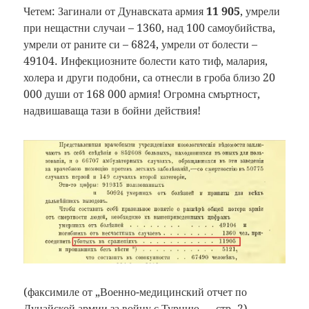
Четем: Загинали от Дунавската армия
11 905
, умрели
при нещастни случаи – 1360, над 100 самоубийства,
умрели от раните си – 6824, умрели от болести –
49104. Инфекциозните болести като тиф, малария,
холера и други подобни, са отнесли в гроба близо 20
000 души от 168 000 армия! Огромна смъртност,
надвишаваща тази в бойни действия!
(факсимиле от „Военно-медицинский отчет по
Дунайской армии за войну с Турцию…, стр. 2)