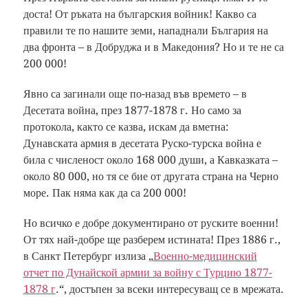
доста! От ръката на българския войник! Какво са
правили те по нашите земи, нападнали България на
два фронта – в Добруджа и в Македония? Но и те не са
200 000!
Явно са загинали още по-назад във времето – в
Десетата война, през 1877-1878 г. Но само за
протокола, както се казва, искам да вметна:
Дунавската армия в десетата Руско-турска война е
била с численост около 168 000 души, а Кавказката –
около 80 000, но тя се бие от другата страна на Черно
море. Пак няма как да са 200 000!
Но всичко е добре документирано от руските военни!
От тях най-добре ще разберем истината! През 1886 г.,
в Санкт Петербург излиза „
Военно-медицинский
отчет по Дунайской армии за войну с Турцию 1877-
1878 г
.“, достъпен за всеки интересуващ се в мрежата.