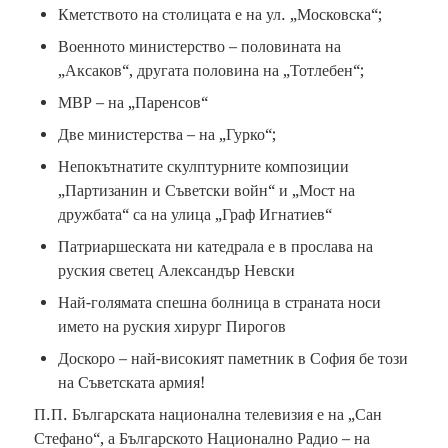
Кметството на столицата е на ул. „Московска“;
Военното министерство – половината на
„Аксаков“, другата половина на „Тотлебен“;
МВР – на „Паренсов“
Две министерства – на „Гурко“;
Непокътнатите скулптурните композиции
„Партизанин и Съветски войн“ и „Мост на
дружбата“ са на улица „Граф Игнатиев“
Патриаршеската ни катедрала е в прослава на
руския светец Александър Невски
Най-голямата спешна болница в страната носи
името на руския хирург Пирогов
Доскоро – най-високият паметник в София бе този
на Съветската армия!
П.П. Българската национална телевизия е на „Сан
Стефано“, а Българското Национално Радио – на