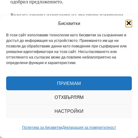
одобрил предложението.
Веднага започва издигането на две групи паметници.
Първата група включва тези, построени над гробовете
Бисквитки
на загинали офицери и войници из цялата страна.
В този сайт използваме технологии като бисквитки за съхранение и
Средствата за тях е предвидено да се събират по пътя
достъп до информация на устройството. Приемането им ще ни
на доброволни дарения от страна на останалите живи
позволи да обработваме данни като поведение при сърфиране или
войници и офицери от самите военни поделения.
уникални идентификатори на този сайт. Несъгласяването или
оттеглянето на съгласие може да повлияе неблагоприятно на
определени функции и характеристики.
Към втората група се отнасят паметници на бойните
места, които имат важно значение за целия ход на
войната. За тази цел се отпускат достатъчно средства,
ПРИЕМАМ
като се изграждат общо 11 приблизително еднотипни
паметника – при Свищов, Никопол, Калитиново,
ОТХВЪРЛЯМ
Ловеч, Плевен, Черковна, Мечка, Арабаконак, на
Шипка, в Пловдив и Добрич.
НАСТРОЙКИ
През 1884 г. е съставена специална ведомост по
Политика за бисквитки
Декларация за поверителност
искане на Военно-историческата комисия при Главния