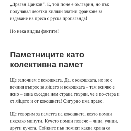
„Драган Цанков“. Е, той поне е българин, но пък
получавал десетки хиляди златни франкове за
издаване на преса с руска пропаганда!
Но нека видим фактите!
Паметниците като
колективна памет
Ще започнем с кокошката. Да, с кокошката, но не с
вечния въпрос за яйцето и кокошката – там всичко е
ясно – една съседна нам страна твърди, че е по-стара и
от яйцето и от кокошката! Сигурно има право.
Ще говорим за паметта на кокошката, която помни
няколко минути. Кучето помни повече – лица, улици,
други кучета. Сойките пък помнят каква храна са