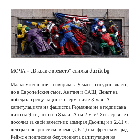
МОЧА – „В крак с времето“ снимка darik.bg
Малко уточнение – говорим за 9 май – сигурно знаете,
но в Европейския съюз, Англия и САЩ, Денят на
победата срещу нацистка Германия е 8 май. А
капитулацията на фашистка Германия не е подписана
нито на 9-ти, нито на 8 май. А на 7 май! Хитлер вече е
посочил за свой заместник адмирал Дьониц и в 2,41 ч.
централноевропейско време (CET ) във френския град
Реймс е подписана безусловната капитулация на