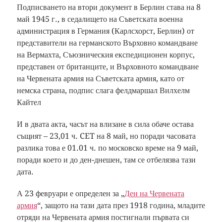
Подписването на втори документ в Берлин става на 8
май 1945 г., в седалището на Съветската военна
администрация в Германия (Карлсхорст, Берлин) от
представители на германското Върховно командване
на Вермахта, Съюзническия експедиционен корпус,
представен от британците, и Върховното командване
на Червената армия на Съветската армия, като от
немска страна, подпис слага фелдмаршал Вилхелм
Кайтел
И в двата акта, часът на влизане в сила обаче остава
същият – 23,01 ч. CET на 8 май, но поради часовата
разлика това е 01.01 ч. по московско време на 9 май,
поради което и до ден-днешен, там се отбелязва тази
дата.
А 23 февруари е определен за „
Ден на Червената
армия
“, защото на тази дата през 1918 година, младите
отряди на Червената армия постигнали първата си