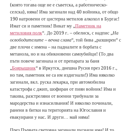
(която тогава още не е съветска, а работническо-
селска), няма! Има загинали над 40 войника, от общо
190 натровени от цистерна метилов алкохол в Бургас!
Имат си и паметник! Викат му „
Паметник на
метиловия полк
“. До 2019 г. – обелиск, с надпис „
На
освободителите – вечна слава
“, той бива „разширен“ с
две плочи с имена – на падналите в борбата с
метанола, но и на обикновени самоубийци! (То два
пъти повече загинаха и от препарата за баня
„
Боярышник
“ в Иркутск, днешна Русия през 2016 г.,
но там, паметник не са им издигнали!) Има няколко
загинали, вкл. руска лекарка, при автомобилна
катастрофа с джип, шофиран от пиян войник! Има и
такива, разстреляни от военни трибунали за
мародерства и изнасилвания! И няколко починали,
ранени в битки на територията на Югославия и
евакуирани у нас. И други… май няма!
През Първата световна загинали руснаци има! И то