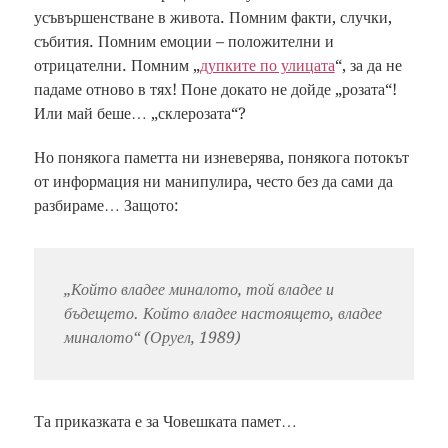
усъвършенстване в живота. Помним факти, случки,
събития. Помним емоции – положителни и
отрицателни. Помним „
дупките по улицата
“, за да не
падаме отново в тях! Поне докато не дойде „розата“!
Или май беше… „склерозата“?
Но понякога паметта ни изневерява, понякога потокът
от информация ни манипулира, често без да сами да
разбираме… Защото:
„Който владее миналото, той владее и
бъдещето. Който владее настоящето, владее
миналото“ (Оруел, 1989)
Та приказката е за Човешката памет…