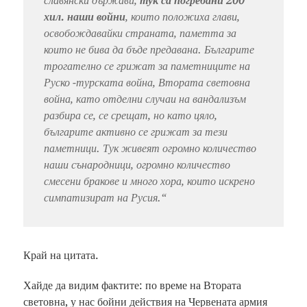
славянски държави,
тук са погребани 200
хил. наши войни
, които положиха глави,
освобождавайки страната, паметта за
които не бива да бъде предавана. Българите
трогателно се грижат за паметниците на
Руско -турската война, Втората световна
война, като отделни случаи на вандализъм
разбира се, се срещат, но като цяло,
българите активно се грижат за тези
паметници. Тук живеят огромно количество
наши сънародници, огромно количество
смесени бракове и много хора, които искрено
симпатизират на Русия
.“
Край на цитата.
Хайде да видим фактите: по време на Втората
световна, у нас бойни действия на Червената армия