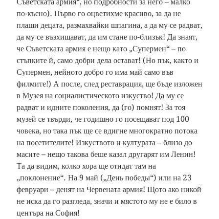
Съветската армия“, но подробности за него – малко
по-късно). Първо го оцветихме красиво, за да не
плаши децата, размахвайки шпагина, а да му се радват,
да му се възхищават, да им стане по-близък! Да знаят,
че Съветската армия е нещо като „Супермен“ – по
стъпките й, само добри дела остават! (Но пък, както и
Супермен, нейното добро го има май само във
филмите!) А после, след реставрация, ще бъде изложен
в Музея на социалистическото изкуство! Да му се
радват и идните поколения, да (го) помнят! За тоя
музей се твърди, че годишно го посещават под 100
човека, но така пък ще се вдигне многократно потока
на посетителите! Изкуството и културата – близо до
масите – нещо такова беше казал другарят им Ленин!
Та да видим, колко хора ще отидат там на
„поклонение“. На 9 май („День победы“) или на 23
февруари – денят на Червената армия! Щото ако никой
не иска да го разгледа, значи и мястото му не е било в
центъра на София!