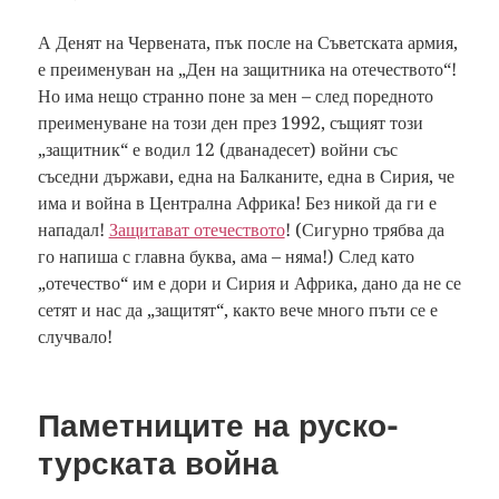
А Денят на Червената, пък после на Съветската армия,
е преименуван на „Ден на защитника на отечеството“!
Но има нещо странно поне за мен – след поредното
преименуване на този ден през 1992, същият този
„защитник“ е водил 12 (дванадесет) войни със
съседни държави, една на Балканите, една в Сирия, че
има и война в Централна Африка! Без никой да ги е
нападал!
Защитават отечеството
! (Сигурно трябва да
го напиша с главна буква, ама – няма!) След като
„отечество“ им е дори и Сирия и Африка, дано да не се
сетят и нас да „защитят“, както вече много пъти се е
случвало!
Паметниците на руско-
турската война