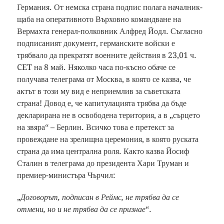
Германия. От немска страна подпис полага началник-
щаба на оперативното Върховно командване на
Вермахта генерал-полковник Алфред Йодл. Съгласно
подписаният документ, германските войски е
трябвало да прекратят военните действия в 23,01 ч.
CET на 8 май. Няколко часа по-късно обаче се
получава телеграма от Москва, в която се казва, че
актът в този му вид е неприемлив за съветската
страна! Довод е, че капитулацията трябва да бъде
декларирана не в освободена територия, а в „сърцето
на звяра“ – Берлин. Всичко това е претекст за
провеждане на зрелищна церемония, в която руската
страна да има централна роля. Както казва Йосиф
Сталин в телеграма до президента Хари Труман и
премиер-министъра Чърчил:
„
Договорът, подписан в Реймс, не трябва да се
отмени, но и не трябва да се признае
“.