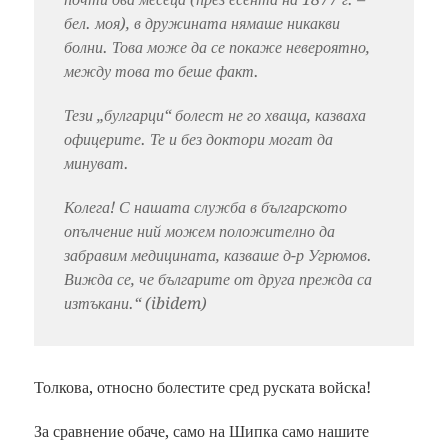
бел. моя), в дружината нямаше никакви
болни. Това може да се покаже невероятно,
между това то беше факт.
Тези „булгарци“ болест не го хваща, казваха
офицерите. Те и без доктори могат да
минуват.
Колега! С нашата служба в българското
опълчение ний можем положително да
забравим медицината, казваше д-р Угрюмов.
Вижда се, че българите от друга прежда са
изтъкани.“ (ibidem)
Толкова, относно болестите сред руската войска!
За сравнение обаче, само на Шипка само нашите