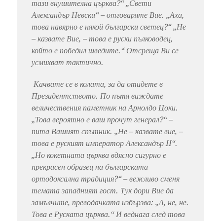
тази внушителна църква?“ „Свети
Александър Невски“ – отговаряте Вие. „Аха,
това навярно е някой български светец?“ „Не
– казвате Вие, – това е руски пълководец,
който е победил шведите.“ Отсреща Ви се
усмихват тактично.
Качвате се в колата, за да отидете в
Президентството. По пътя виждате
величествения паметник на Арнолдо Цоки.
„Това вероятно е ваш прочут генерал?“ –
пита Вашият спътник. „Не – казвате вие, –
това е руският император Александър II“.
„Но кокетната църква вдясно сигурно е
прекрасен образец на българската
ортодоксална традиция?“ – вежливо сменя
темата западният гост. Тук дори Вие да
замълчите, преводачката избързва: „А, не, не.
Това е Руската църква.“ И веднага след това