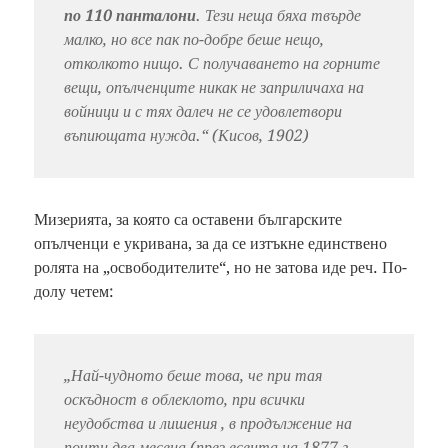
по 110 панталони
. Тези неща бяха твърде
малко, но все пак по-добре беше нещо,
отколкото нищо. С получаването на горните
вещи, опълченците никак не заприличаха на
войници и с тях далеч не се удовлетвори
въпиющата нужда.“ (Кисов, 1902)
Мизерията, за която са оставени българските
опълченци е укривана, за да се изтъкне единствено
ролята на „освободителите“, но не затова иде реч. По-
долу четем:
„Най-чудното беше това, че при тая
оскъдност в облеклото, при всички
неудобства и лишения , в продължение на
почти два месеца (през есента на 1877 г. –