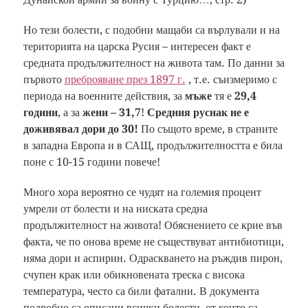
Но тези болести, с подобни мащаби са върлували и на
територията на царска Русия – интересен факт е
средната продължителност на живота там. По данни за
първото
преброяване през 1897 г.
, т.е. съизмеримо с
периода на военните действия, за
мъже
тя е
29,4
години
, а за
жени – 31,7
!
Средния руснак не е
доживявал дори до 30!
По същото време, в страните
в западна Европа и в САЩ, продължителността е била
поне с 10-15 години повече!
Много хора вероятно се чудят на големия процент
умрели от болести и на ниската средна
продължителност на живота! Обяснението се крие във
факта, че по онова време не съществуват антибиотици,
няма дори и аспирин. Одраскването на ръждив пирон,
счупен крак или обикновената треска с висока
температура, често са били фатални. В документа
подробно са описани всички болести, от които са