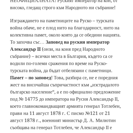
НЕОФИЦИАЛНАТА! Руският император на кон, от
високо, гледащ строго към Народното ни събрание!
Изграждането на паметниците на Руско – турската
война обаче, не е плод нито на благодарност, нито на
колективна памет, около която да се обедини нацията.
То започва със…
Заповед на руския император
Александър II
(онзи, на коня пред Народното
събрание) – всички места в България, където са се
водили по-големи сражения по време на Руско-
турската война, да бъдат отбелязани с паметници.
Памет – по заповед
! Това, разбира се, не е поредния
жест на височайша съпричастност към „изстрадалото
българско население“, а е по официално предложение
под № 14775 до императора на Русия Александър ІІ,
което главнокомандващият армията генерал Тотлебен,
прави на 11 август 1878 г. С писмо №121 от 21
август 1878 г., военният министър Д. А. Милютин
съобщава на генерал Тотлебен, че Александър ІІ е