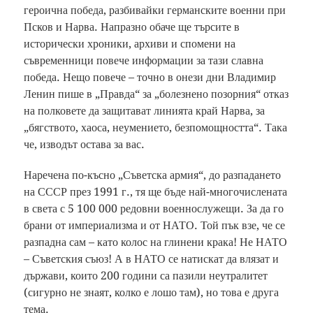
героична победа, разбивайки германските военни при
Псков и Нарва. Напразно обаче ще търсите в
исторически хроники, архиви и спомени на
съвременници повече информации за тази славна
победа. Нещо повече – точно в онези дни Владимир
Ленин пише в „Правда“ за „болезнено позорния“ отказ
на полковете да защитават линията край Нарва, за
„бягството, хаоса, неумението, безпомощността“. Така
че, изводът остава за вас.
Наречена по-късно „Съветска армия“, до разпадането
на СССР през 1991 г., тя ще бъде най-многочислената
в света с 5 100 000 редовни военнослужещи. За да го
брани от империализма и от НАТО. Той пък взе, че се
разпадна сам – като колос на глинени крака! Не НАТО
– Съветския съюз! А в НАТО се натискат да влязат и
държави, които 200 години са пазили неутралитет
(сигурно не знаят, колко е лошо там), но това е друга
тема.