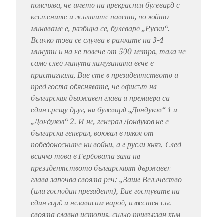
пояснява, че името на прекрасния булевард с
кестените и жълтите павета, по който
минаваме е, разбира се, булевард „Руски“.
Всичко това се случва в рамките на 3-4
минути и на не повече от 500 метра, така че
само след минута лимузината вече е
пристигнала, Вие сте в президентството и
пред госта обяснявате, че офисът на
българския държавен глава и премиера са
един срещу друг, на булевард „Дондуков“ 1 и
„Дондуков“ 2. И не, генерал Дондуков не е
български генерал, воювал в някоя от
победоносните ни войни, а е руски княз. След
всичко това в Гербовата зала на
президентството българският държавен
глава започва своята реч: „Ваше Величество
(или господин президент), Вие гостувате на
един горд и независим народ, известен със
своята славна история, силно привързан към