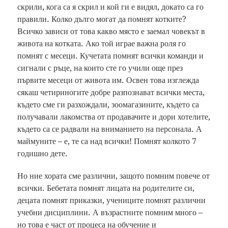
скрили, кога са я скрил и кой ги е видял, докато са го
правили. Колко дълго могат да помнят котките?
Всичко зависи от това какво място е заемал човекът в
живота на котката. Ако той играе важна роля го
помнят с месеци. Кучетата помнят всички команди и
сигнали с ръце, на които сте го учили още през
първите месеци от живота им. Освен това изглежда
сякаш четириногите добре разпознават всички места,
където сме ги разхождали, зоомагазините, където са
получавали лакомства от продавачите и дори хотелите,
където са се радвали на вниманието на персонала. А
маймуните – е, те са над всички! Помнят колкото 7
годишно дете.
Но ние хората сме различни, защото помним повече от
всички. Бебетата помнят лицата на родителите си,
децата помнят приказки, учениците помнят различни
учебни дисциплини. А възрастните помним много –
но това е част от процеса на обучение и