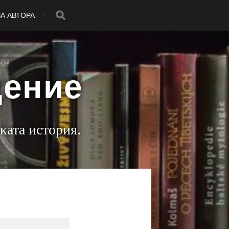
ЗА АВТОРА
дение
ката история.