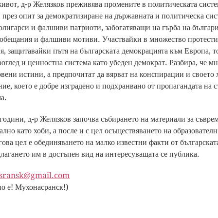
живот, д-р Желязков преживява промените в политическата систе
 през опит за демократизиране на държавната и политическа сис
 олигарси и фалшиви патриоти, забогатяващи на гърба на българ
обещания и фалшиви мотиви. Участвайки в множество протести
, защитавайки пътя на българската демокрацията към Европа, т
роглед и ценностна система като убеден демократ. Разбира, че м
овени истини, а предпочитат да вярват на конспирации и своето
ние, което е добре изградено и подхранвано от пропагандата на 
а.
години, д-р Желязков започва събирането на материали за съвре
ално като хоби, а после и с цел осъществяването на образовател
ова цел е обединяването на малко известни факти от българскат
лагането им в достъпен вид на интересуващата се публика.
sransk@gmail.com
но е! Мухонасранск!)