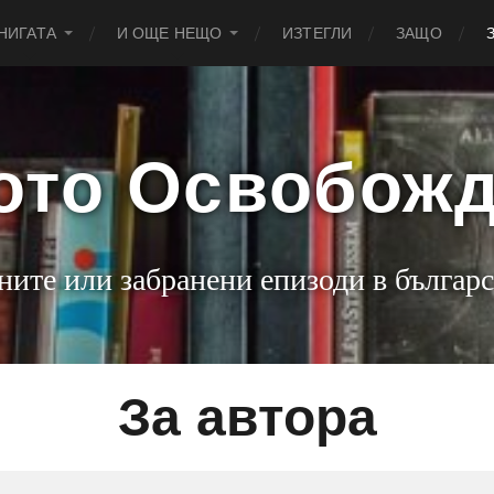
НИГАТА
И ОЩЕ НЕЩО
ИЗТЕГЛИ
ЗАЩО
ото Освобож
ните или забранени епизоди в българс
За автора