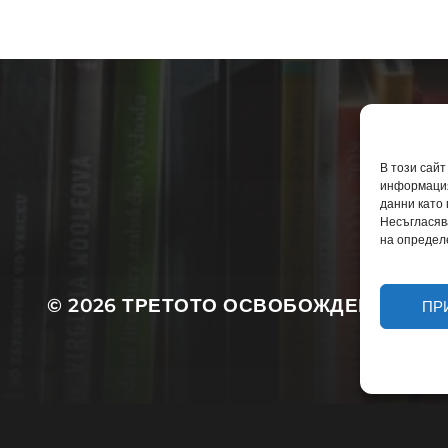
За автора
Защо тази книга?
В този сайт
информация
Политика за бисквитки
данни като
Декларация за поверителнос
Несъгласяв
на определ
© 2026
ТРЕТОТО ОСВОБОЖДЕНИЕ
ПР