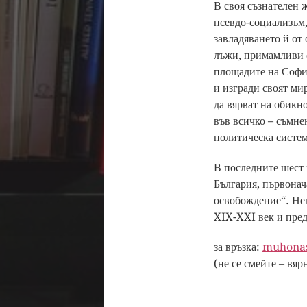
В своя съзнателен 
псевдо-социализъм,
завладяването й от
лъжи, примамливи 
площадите на София
и изгради своят ми
да вярват на обикн
във всичко – съмне
политическа систем
В последните шест 
България, първонач
освобождение“. Нег
XIX-XXI век и пред
за връзка:
muhona
(не се смейте – вяр