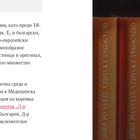
ия, като преди 18-
к. Е, и български,
но-европейски
азнообразни
естници в оригинал,
 по множество
ична среда и
ира в Медицинска
ация по коремна
център „Д-р
България. Д-р
изключително