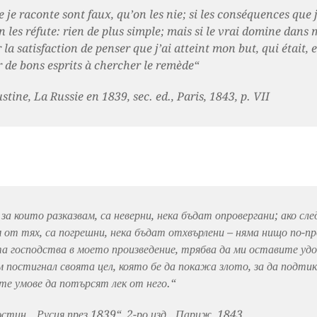
ue je raconte sont faux, qu’on les nie; si les conséquences que j
n les réfute: rien de plus simple; mais si le vrai domine dans 
 la satisfaction de penser que j’ai atteint mon but, qui était,
 de bons esprits à chercher le remède“
tine, La Russie en 1839, sec. ed., Paris, 1843, p. VII
за които разказвам, са неверни, нека бъдат опровергани; ако сл
 от тях, са погрешни, нека бъдат отхвърлени – няма нищо по-п
та господства в моето произведение, трябва да ми оставите уд
ъм постигнал своята цел, която бе да покажа злото, за да подти
е умове да потърсят лек от него.“
тин, „Русия през 1839“, 2-ро изд., Париж, 1843