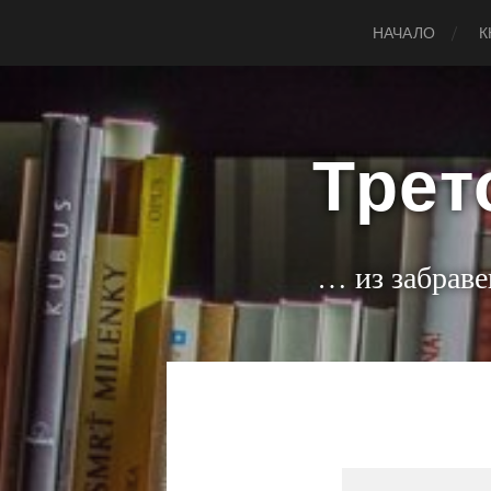
НАЧАЛО
К
Трет
… из забраве