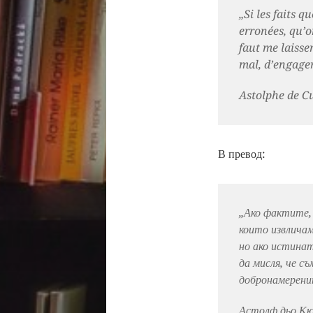
„Si les faits q
erronées, qu’o
faut me laisser
mal, d’engager
Astolphe de Cus
В превод:
„Ако фактите, 
които извличам
но ако истина
да мисля, че с
добронамеренит
Астолф дьо Кюс