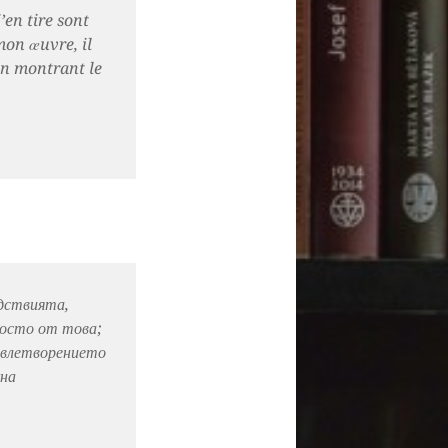
’en tire sont
mon œuvre, il
 en montrant le
едствията,
росто от това;
овлетворението
кна