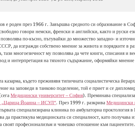
ов е роден през 1966 г. Завършва средното си образование в Соф
свободно говори немски, френски и английски, както и руски ези
у позволява по-късно, пътувайки до множество западно- и източ
 СССР, да изгражди собствено мнение за живота и порядките в р
, тази многоезичност му позволява да чете книги, списания и в
евод и интерпретация на тяхното съдържание, оформяйки мнение
а казарма, където преживявя типичната социалистическа йерарх
ние на заповеди в танково поделение, той е приет и се диплом
(сега
Медицински университет – София
). Преминава специализ
„Царица Йоанна – ИСУЛ“
. През 1999 г. разкрива
Медицински 
е първата специализирана клиника по амбулаторна проктология в 
а да практикува медицинската си специалност, като получава 
а своят професионализъм и човешко отношение към пациентите.