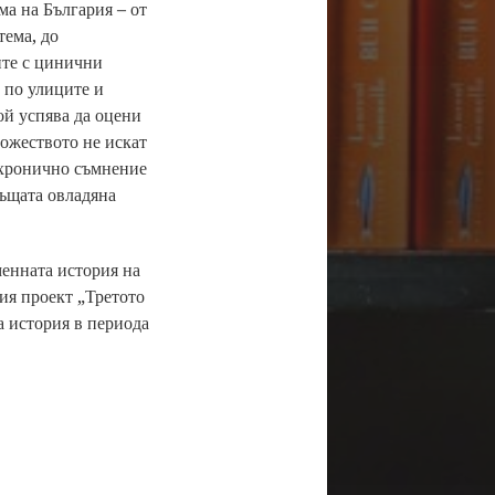
ма на България – от
тема, до
ите с цинични
 по улиците и
ой успява да оцени
ножеството не искат
 хронично съмнение
същата овладяна
менната история на
ния проект „Третото
а история в периода