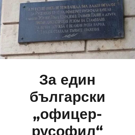
За един
български
„офицер-
русофил“