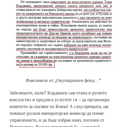
Факсимиле от „Окупационен фонд…“
Забелязахте, нали? Кърджиев сам отива в руското
консулство и предлага услугите си – да организира
комитети за сваляне на Княза! А след преврата, ще
повикат руския императорски комисар да поеме
управлението, и да бъде избран княз, посочен от
Императора. Руския император! За „услугата“,