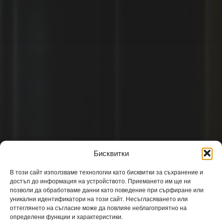
България между
русофилията и
русофобията (1879 –
1918) – част 2.2
Бисквитки
Част 1 (1810-1878)
Част 2 (1879-1918)
В този сайт използваме технологии като бисквитки за съхранение и
Част 3 (1919-1944)
достъп до информация на устройството. Приемането им ще ни
Част 4 (1944-1989)
позволи да обработваме данни като поведение при сърфиране или
уникални идентификатори на този сайт. Несъгласяването или
оттеглянето на съгласие може да повлияе неблагоприятно на
определени функции и характеристики.