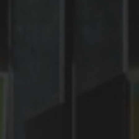
България между
русофилията и
русофобията (преди
1878г.)