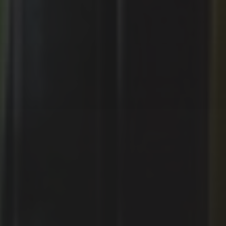
България между
русофилията и
русофобията (1879 –
1918) – част 2.1