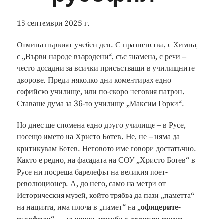
15 септември 2025 г.
Отмина първият учебен ден. С празненства, с Химна,
с „Върви народе възродени“, със знамена, с речи –
често досадни за всички присъстващи в училищните
дворове. Преди няколко дни коментирах едно
софийско училище, или по-скоро неговия патрон.
Ставаше дума за 36-то училище „Максим Горки“.
Но днес ще спомена едно друго училище – в Русе,
носещо името на Христо Ботев. Не, не – няма да
критикувам Ботев. Неговото име говори достатъчно.
Както е редно, на фасадата на СОУ „Христо Ботев“ в
Русе ни посреща барелефът на великия поет-
революционер. А, до него, само на метри от
Историческия музей, който трябва да пази „паметта“
на нацията, има плоча в „памет“ на „
офицерите-
русофили
“ – „
за вечна дружба с великия руски