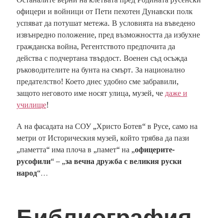
офицери и войници от Пети пехотен Дунавски полк
успяват да потушат метежа. В условията на въведено
извънредно положение, пред възможността да избухне
гражданска война, Регентството предпочита да
действа с подчертана твърдост. Военен съд осъжда
ръководителите на бунта на смърт. За национално
предателство! Което днес удобно сме забравили,
защото неговото име носят улица, музей, че
даже и
училище
!
А на фасадата на СОУ „Христо Ботев“ в Русе, само на
метри от Историческия музей, който трябва да пази
„паметта“ има плоча в „памет“ на „
офицерите-
русофили
“ – „
за вечна дружба с великия руски
народ
“…
Библиография