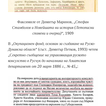
Факсимиле от Димитър Маринов, „
Стефан
Стамболов и Новейшата ни история (Летописни
спомени и очерки)
“, 1909
В „
Окупационен фонд, основан за създаване на Руско-
Дунавска област
“ (съст. Димитър Петков, 1993) четем
„С
екретно съобщение на управляващия руското
консулство в Русчук до началника на Азиатския
департамент от 20 март 1886 г., № 45
„: