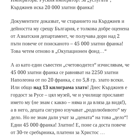
Кърджиев иска 20 000 златни франка!
Документите доказват, че старанието на Кърджиев и
дейността му срещу България, е толкова добре оценена
от Азиатския департамент, че получава дори над 2
пъти повече от поисканото – 45 000 златни франка!
Това четем отново в „Окупационен фонд…“
А аз като един съвестен „счетоводител“ изчислявам, че
45 000 златни франка се равняват на 2250 златни
Наполеона от по 20 франка, с по 5,8 гр. злато всеки.
Или общо
над 13 килограма злато
! Днес Кърджиев е
гордост за Русе – цял музей, че и училище прославят
името му (не знам с какво – няма и да вляза да видя!),
а в него, децата сигурно изучават „родолюбивото“ му
дело. Но не знам дали учат за „цената“ на това „дело“!
Едни 45 000 франка! Златни! Е, поне са доста повече
от 30-те сребърника, платени за Христос …