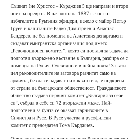
Същият (не Христос – Кърджиев!) ще направи и втори
опит за преврат. В началото на 1887 г. част от
избягалите в Румъния офицери, начело с майор Петър
Груев и капитаните Радко Димитриев и Анастас
Бендерев, не без помощта на Азиатския департамент
създават емигрантска организация под името
„Революционен комитет“, която си поставя за задача да
подготви въоръжено въстание в България, разбира се с
помощта на Русия. Очевидно и в нейна полза! За тази
цел ръководителите на заговора разчитат само на
армията, без да се надяват на каквато и да е подкрепа
от страна на българската общественост. Гражданското
общество създава първият комитет „България за себе
си“, събрал в себе си 72 въоръжени мъже. Най-
подготвени за бунта се оказват гарнизоните в
Силистра и Русе. В Русе участва и русофилски
комитет с председател Тома Кърджиев.
Останалите верни на клетвата пред Родината русенски