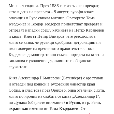
Минават години. През 1886 г. е извършен преврат,
като в деня на преврата – 9 август, русофилската
опозиция в Русе свиква митинг. Ораторите Тома
Кърджиев и Теодор Теодоров приветстват преврата и
отправят нападки срещу кабинета на Петко Каравелов
и княза. Кметът Петър Винаров чете резолюция в
която се казва, че русенци одобряват детронацията и
имат доверие на временното правителство. Тома
Кърджиев демонстративно скъсва портрета на княза и
заплашва с уволнение държавните и общински
служители.
Княз Александър I Български (Батенберг) е арестуван
и отведен под конвой в Буховския манастир край
София, а след това през Оряхово, бива отвлечен с яхта,
която по ирония на съдбата се казва „Александър I“,
по Дунава (обърнете внимание)
в Русия
, в гр. Рени,
охраняван именно от Тома Кърджиев
. От