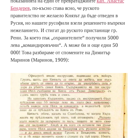
показанията на един от превратаджиите
кап. Анастас
Бендерев
, по-късно става ясно, че руското
правителство не желаело Князът да бъде отведен в
Русия, но нашите русофили взели решението въпреки
нежеланието. И стигат до руското пристанище гр.
Рени. За което пък „охранителите“ получили 5000
лева „командировъчни“. А може би и още едни 50
000! Това разбираме от спомените на Димитър
Маринов (Маринов, 1909):