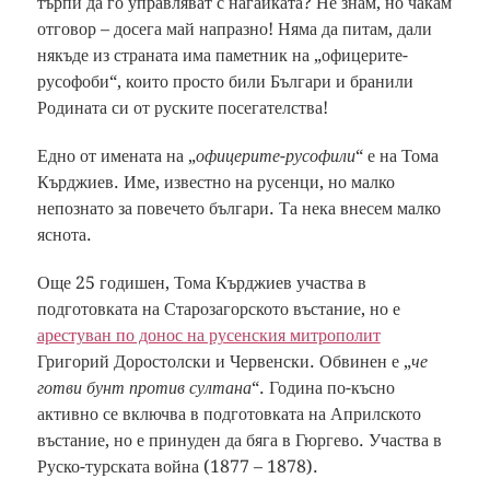
търпи да го управляват с нагайката? Не знам, но чакам
отговор – досега май напразно! Няма да питам, дали
някъде из страната има паметник на „офицерите-
русофоби“, които просто били Българи и бранили
Родината си от руските посегателства!
Едно от имената на „
офицерите-русофили
“ е на Тома
Кърджиев. Име, известно на русенци, но малко
непознато за повечето българи. Та нека внесем малко
яснота.
Още 25 годишен, Тома Кърджиев участва в
подготовката на Старозагорското въстание, но е
арестуван по донос на русенския митрополит
Григорий Доростолски и Червенски. Обвинен е „
че
готви бунт против султана
“. Година по-късно
активно се включва в подготовката на Априлското
въстание, но е принуден да бяга в Гюргево. Участва в
Руско-турската война (1877 – 1878).