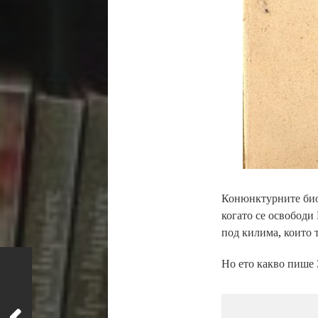
Конюнктурните биог
когато се освободи 
под килима, които т
Но ето какво пише 