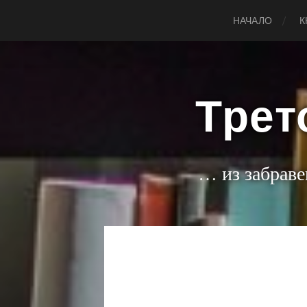
НАЧАЛО
К
Трет
… из забраве