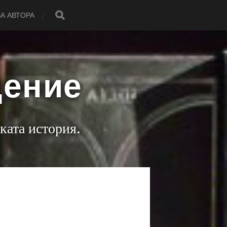
ЗА АВТОРА
дение
ката история.