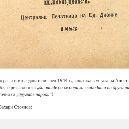
рафи и изследователи след 1944 г., сложиха в устата на Апосто
България, той щял „
да отиде да се бори за свободата на други н
очно са „
другите народи
“!
Захари Стоянов: