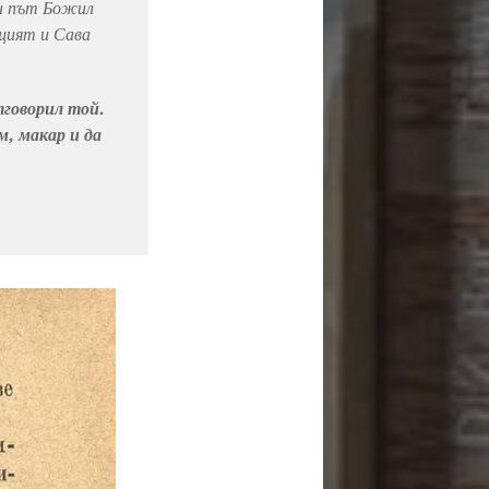
ин път Божил
щият и Сава
тговорил той.
м, макар и да