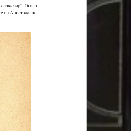
живота му
“. Освен
те на Апостола, по