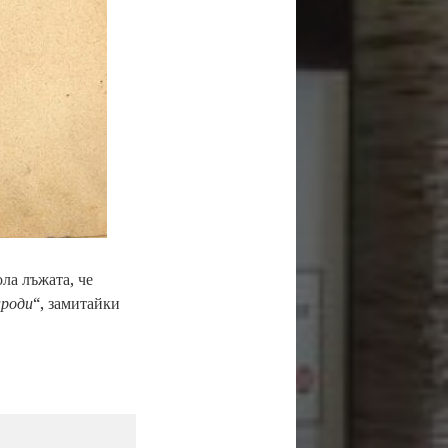
ла лъжата, че
ароди
“, замитайки