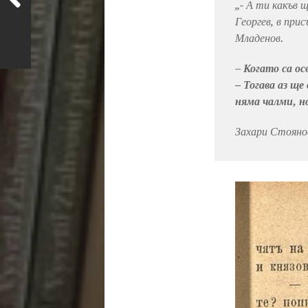
„- А ти какъв 
Георгев, в пр
Младенов.
–
Когато са ос
– Тогава аз щ
няма чалми, н
Захари Стоянов