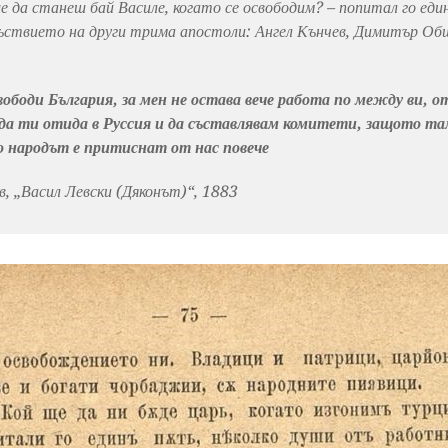
ще да станеш бай Василе, когато се освободим? – попитал го ед
исъствието на други трима апостоли: Ангел Кънчев, Димитър Об
вободи България, за мен не остава вече работа по между ви, о
е да ти отида в Руссия и да съставлявам комитети, защото та
о народът е притиснат от нас повече
, „Васил Левски (Дяконът)“, 1883