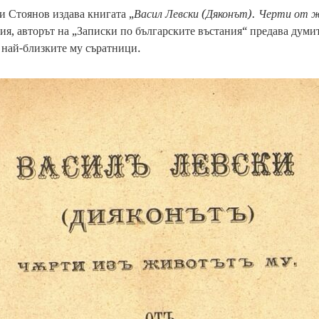
ри Стоянов издава книгата „
Васил Левски (Дяконът). Черти от 
ия, авторът на „Записки по българските въстания“ предава думи
 най-близките му съратници.