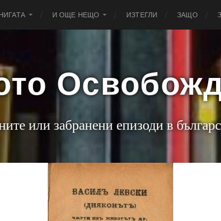
НИГАТА
И ОЩЕ НЕЩО
ИЗТЕГЛИ
ЗАЩО
ото Освобож
ните или забранени епизоди в българс