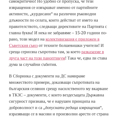
самокритично! Но удобно се пропуска, че тези
извращения се извършват именно от партийните
активисти, „курдисани“ на различни ръководни
длъжности по селата, които действат от името на
правителството, следващи директивите на Партията с
главна буква! И нека не забравяме – 15-20 години по-
рано, този модел на
колективизация е приложен в
Съветския съюз
от техните болшевишки учители! И
среща сериозна съпротива там, за което
разказахме в
друга част на този паноптикум
! Така че, едва ли става
дума за случайни събития.
В Сборника с документи на ДС намираме
множеството примери, доказващи съпротивата на
българския селянин срещу насилственото му вкарване
в ТКЗС – документи, с които вездесъщата Държавна
сигурност признава, че е нарушен принципа на
доброволност и са „
допуснати редица извращения
“,
изразяващи се в масови и произволни арести от страна