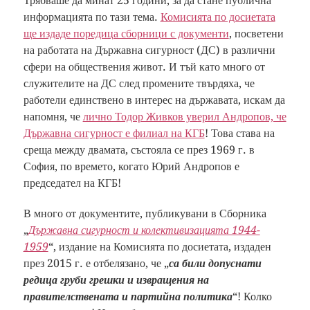
Трябваше да минат 25 години, за да стане публична
информацията по тази тема.
Комисията по досиетата
ще издаде поредица сборници с документи
, посветени
на работата на Държавна сигурност (ДС) в различни
сфери на обществения живот. И тъй като много от
служителите на ДС след промените твърдяха, че
работели единствено в интерес на държавата, искам да
напомня, че
лично Тодор Живков уверил Андропов, че
Държавна сигурност е филиал на КГБ
! Това става на
среща между двамата, състояла се през 1969 г. в
София, по времето, когато Юрий Андропов е
председател на КГБ!
В много от документите, публикувани в Сборника
„
Държавна сигурност и колективизацията 1944-
1959
“, издание на Комисията по досиетата, издаден
през 2015 г. е отбелязано, че „
са били допуснати
редица груби грешки и извращения на
правителствената и партийна политика
“! Колко