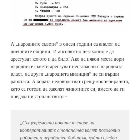
А „народните съвети“ в онези години са аналог на
днешните общини. И абсолютно незаконно е да
арестуват когото и да било! Ако на някои места дори
народните съвети арестуват несъгласни с народната
власт, на други „народната милиция“ не си върши
работата. А хората недоволстват срещу кооперирането,
като са готови да заколят животните си, вместо да ги
предадат в стопанството –
„
Същевременно новите членове на
кооперативните стопанства колят поголовно
работен и неработен добитък, който следва