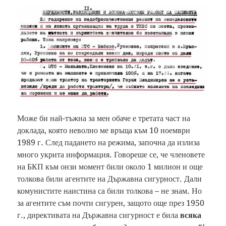
Може би най-тъжна за мен обаче е третата част на
доклада, която неволно ме връща към 10 ноември
1989 г. След падането на режима, започна да излиза
много укрита информация. Говореше се, че членовете
на БКП към онзи момент били около 1 милион и още
толкова били агентите на Държавна сигурност. Дали
комунистите наистина са били толкова – не знам. Но
за агентите съм почти сигурен, защото още през 1950
г., директивата на Държавна сигурност е била
всяка