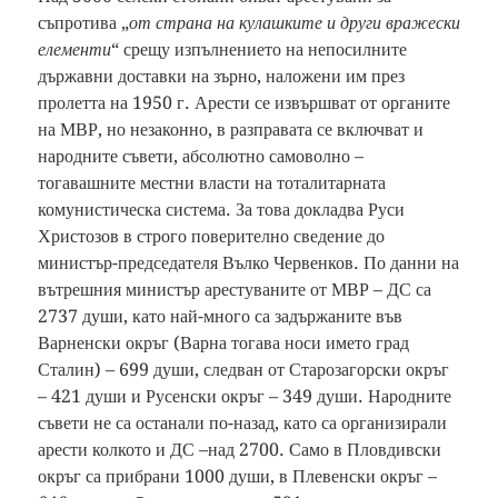
съпротива „
от страна на кулашките и други вражески
елементи
“ срещу изпълнението на непосилните
държавни доставки на зърно, наложени им през
пролетта на 1950 г. Арести се извършват от органите
на МВР, но незаконно, в разправата се включват и
народните съвети, абсолютно самоволно –
тогавашните местни власти на тоталитарната
комунистическа система. За това докладва Руси
Христозов в строго поверително сведение до
министър-председателя Вълко Червенков. По данни на
вътрешния министър арестуваните от МВР – ДС са
2737 души, като най-много са задържаните във
Варненски окръг (Варна тогава носи името град
Сталин) – 699 души, следван от Старозагорски окръг
– 421 души и Русенски окръг – 349 души. Народните
съвети не са останали по-назад, като са организирали
арести колкото и ДС –над 2700. Само в Пловдивски
окръг са прибрани 1000 души, в Плевенски окръг –