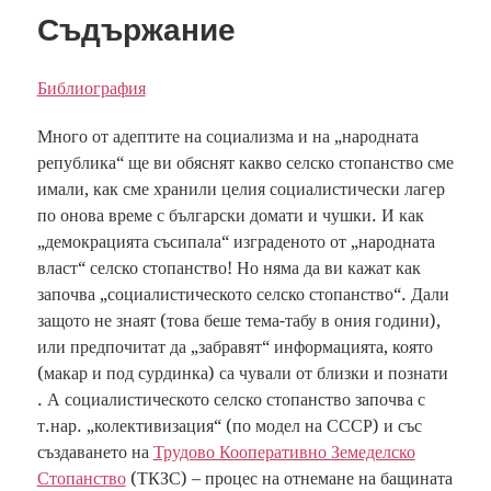
Съдържание
Библиография
Много от адептите на социализма и на „народната
република“ ще ви обяснят какво селско стопанство сме
имали, как сме хранили целия социалистически лагер
по онова време с български домати и чушки. И как
„демокрацията съсипала“ изграденото от „народната
власт“ селско стопанство! Но няма да ви кажат как
започва „социалистическото селско стопанство“. Дали
защото не знаят (това беше тема-табу в ония години),
или предпочитат да „забравят“ информацията, която
(макар и под сурдинка) са чували от близки и познати
. А социалистическото селско стопанство започва с
т.нар. „колективизация“ (по модел на СССР) и със
създаването на
Трудово Кооперативно Земеделско
Стопанство
(ТКЗС) – процес на отнемане на бащината