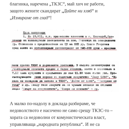
благинка, наречена „ТКЗС“, май хич не работи,
защото жените скандират „
Дайте ни хляб
“ и
„
Измираме от глад
“!
А малко по-надолу в доклада разбираме, че
недоволството е насочено не само срещу ТКЗС-то –
хората са недоволни от комунистическата власт,
управляваща „народната република“. И не са