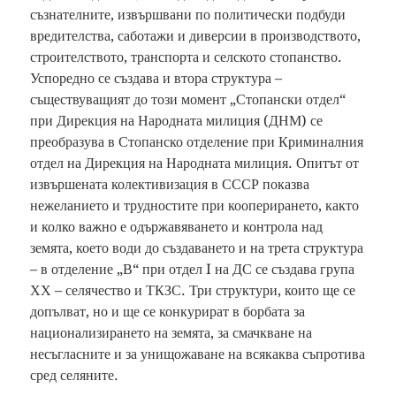
съзнателните, извършвани по политически подбуди
вредителства, саботажи и диверсии в производството,
строителството, транспорта и селското стопанство.
Успоредно се създава и втора структура –
съществуващият до този момент „Стопански отдел“
при Дирекция на Народната милиция (ДНМ) се
преобразува в Стопанско отделение при Криминалния
отдел на Дирекция на Народната милиция. Опитът от
извършената колективизация в СССР показва
нежеланието и трудностите при кооперирането, както
и колко важно е одържавяването и контрола над
земята, което води до създаването и на трета структура
– в отделение „В“ при отдел I на ДС се създава група
ХХ – селячество и ТКЗС. Три структури, които ще се
допълват, но и ще се конкурират в борбата за
национализирането на земята, за смачкване на
несъгласните и за унищожаване на всякаква съпротива
сред селяните.