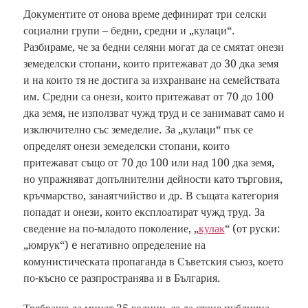
Документите от онова време дефинират три селски
социални групи – бедни, средни и „кулаци“.
Разбираме, че за бедни селяни могат да се смятат онези
земеделски стопани, които притежават до 30 дка земя
и на които тя не достига за изхранване на семействата
им. Средни са онези, които притежават от 70 до 100
дка земя, не използват чужд труд и се занимават само и
изключително със земеделие. За „кулаци“ пък се
определят онези земеделски стопани, които
притежават също от 70 до 100 или над 100 дка земя,
но упражняват допълнителни дейности като търговия,
кръчмарство, занаятчийство и др. В същата категория
попадат и онези, които експлоатират чужд труд. За
сведение на по-младото поколение, „
кулак
“ (от руски:
„юмрук“) e негативно определение на
комунистическата пропаганда в Съветския съюз, което
по-късно се разпространява и в България.