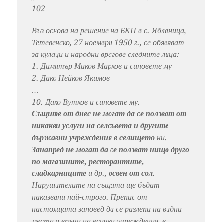
102
Въз основа на решение на БКП в с. Ябланица,
Тетевенско, 27 ноември 1950 г., се обявяват
за кулаци и народни врагове следните лица:
1. Димитър Миков Марков и синовете му
2. Дако Нейков Якимов
…
10. Дако Вутков и синовете му.
Същите от днес не могат да се ползват от
никакви услуги на селсъвета и другите
държавни учреждения в селището
ни.
Занапред не могат да се ползват нищо друго
по магазините, ресторантите,
сладкарниците
и др.,
освен от сол
.
Нарушителите на същата ще бъдат
наказвани най-строго. Препис от
настоящата заповед да се разлепи на видни
места и връчи на всички учреждения, в