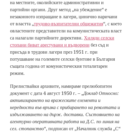
на местните, околийските административни и
партийни органи. Друг метод „на убеждение“ е
незаконното изпращане в лагери, цинично наричани
от властта „
трудово-възпитателни общежития
“, с което
овластените представители на комунистическата власт
са налагали партийните директиви.
Хиляди селски
стопани биват арестувани и въдворени
без съд и
присъда в трудови лагери през 1951 г. при
потушаване на големите селски бунтове в България
същата година от комунистическия тоталитарен
режим.
Прелиствайки архивите, намираме прелюбопитен
документ с дата 4 август 1950 г. – „
Доклад Относно:
активизирането на вражеските елементи и
нередности във връзка с прибирането на реколтата и
издължаването на държ. доставки. Състоянието на
агентурно оперативната работа на Д.С. по линия на
сел. стопанство
“, подписан от „Началник служба „С“