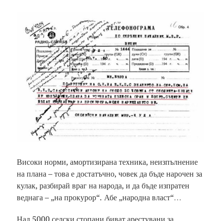
Високи норми, амортизирана техника, неизпълнение
на плана – това е достатъчно, човек да бъде нарочен за
кулак, разбирай враг на народа, и да бъде изпратен
веднага – „на прокурор“. Абе „народна власт“…
Над 5000 селски стопани биват арестувани за