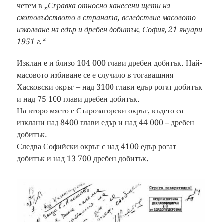
четем в „
Справка относно нанесени щети на
скотовъдството в страната, вследствие масовото
изколване на едър и дребен добитък, София, 21 януари
1951 г.
“
Изклан е и близо 104 000 глави дребен добитък. Най-
масовото избиване се е случило в тогавашния
Хасковски окръг – над 3100 глави едър рогат добитък
и над 75 100 глави дребен добитък.
На второ място е Старозагорски окръг, където са
изклани над 8400 глави едър и над 44 000 – дребен
добитък.
Следва Софийски окръг с над 4100 едър рогат
добитък и над 13 700 дребен добитък.