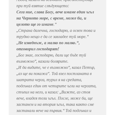
при туй взятие слѣдующето:
Сега ние, слава Богу, вече имаме един ъгъл
на Черното море, с време, може би, и
целото ще го имаме
.“
„Страна далечна, господарю, а освен това и
трудно нещо е да се завладее туй море.“
„
Не изведнъж, а малко по малко.“,
отговорил господарят!
„Бог знае, господарю, дали ще бъде туй
възможно“, казали болярите.
„И да видите, че е възможно“, казал Петър,
„аз ще ви покажа“. Той взел постланата в
шатрата черга, турил я на средата,
подгънал един от четирите ъгли на чергата,
стъпил на него, и казал: „Вижте, аз стоя
вече, владея този ъгъл. После, може би, ще
застанем и на втория ъгъл, така както сме
застанали вече на първия.“ Той подгънал и