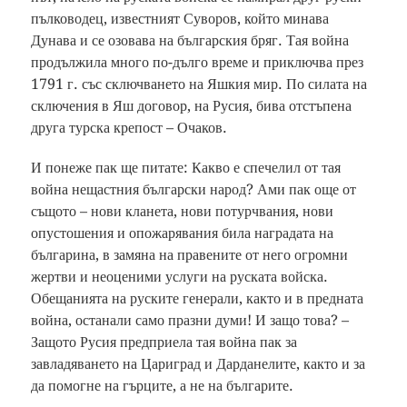
пълководец, известният Суворов, който минава
Дунава и се озовава на българския бряг. Тая война
продължила много по-дълго време и приключва през
1791 г. със сключването на Яшкия мир. По силата на
сключения в Яш договор, на Русия, бива отстъпена
друга турска крепост – Очаков.
И понеже пак ще питате: Какво е спечелил от тая
война нещастния български народ? Ами пак още от
същото – нови кланета, нови потурчвания, нови
опустошения и опожарявания била наградата на
българина, в замяна на правените от него огромни
жертви и неоценими услуги на руската войска.
Обещанията на руските генерали, както и в предната
война, останали само празни думи! И защо това? –
Защото Русия предприела тая война пак за
завладяването на Цариград и Дарданелите, както и за
да помогне на гърците, а не на българите.