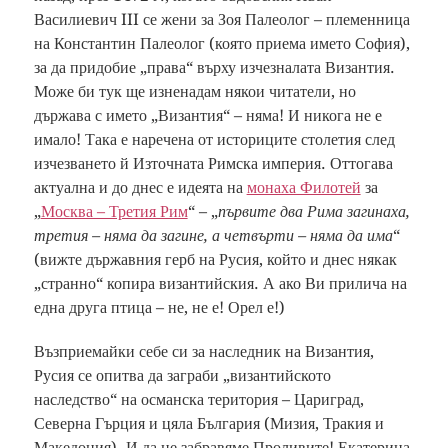
Василиевич III се жени за Зоя Палеолог – племенница
на Константин Палеолог (която приема името София),
за да придобие „права“ върху изчезналата Византия.
Може би тук ще изненадам някои читатели, но
държава с името „Византия“ – няма! И никога не е
имало! Така е наречена от историците столетия след
изчезването й Източната Римска империя. Оттогава
актуална и до днес е идеята на
монаха Филотей
за
„
Москва – Третия Рим
“ – „
първите два Рима загинаха,
третия – няма да загине, а четвърти – няма да има
“
(вижте държавния герб на Русия, който и днес някак
„странно“ копира византийския. А ако Ви прилича на
една друга птица – не, не е! Орел е!)
Възприемайки себе си за наследник на Византия,
Русия се опитва да заграби „византийското
наследство“ на османска територия – Цариград,
Северна Гърция и цяла България (Мизия, Тракия и
Македония). И да не забравяме Проливите! Екатерина