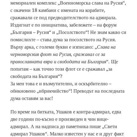
мемориален комплекс „Военноморска слава на Русия“,
с окачени 18 камбани с имената на корабите,
сражавали се под предводителството на адмирала.
Издигнат е по инициатива, забележете – на форум
„България – Русия“ и „Посолството“! Не знам какво си
помислихте – става дума за посолството на Русия.
Върху арка, с големи букви е изписано: „
Слава на
черноморския флот на Русия, сражавал се за
православната вяра и свободата на България
“. Ще
попитам – как точно този флот се е сражавал „за
свободата на България“?
За мен това е и възмутително, и оскърбително –
обикновено „ибрикчийство“! Преводът на последната
дума оставям за вас!
По време на битката, Ушаков е контра-адмирал, едва
две години по-късно е произведен в чин вице-
адмирал. А на надписа до паметника пише „Свети
адмирал Ушаков“. Малко известен у нас е и друг факт