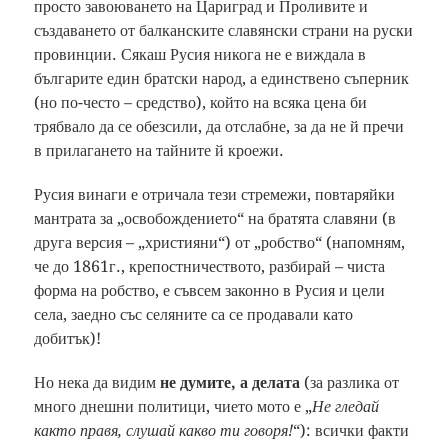
просто завоюването на Цариград и Проливите и
създаването от балканските славянски страни на руски
провинции. Сякаш Русия никога не е виждала в
българите един братски народ, а единствено съперник
(но по-често – средство), който на всяка цена би
трябвало да се обезсили, да отслабне, за да не й пречи
в прилагането на тайните й кроежи.
Русия винаги е отричала тези стремежи, повтаряйки
мантрата за „освобождението“ на братята славяни (в
друга версия – „християни“) от „робство“ (напомням,
че до 1861г., крепостничеството, разбирай – чиста
форма на робство, е съвсем законно в Русия и цели
села, заедно със селяните са се продавали като
добитък)!
Но нека да видим
не думите, а делата
(за разлика от
много днешни политици, чието мото е „
Не гледай
както правя, слушай какво ти говоря!
“): всички факти