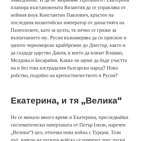
планира възстановената Византия да се управлява от
нейния внук Константин Павлович, кръстен на
последния византийски император от династията на
Палеолозите, като за целта, тя лично се грижи за
възпитанието му. Русия възнамерява да си присвои и
цялото черноморско крайбрежие до Днестър, както и
да създаде царство Дакия, в което да влязат Влашко,
Молдова и Бесарабия. Каква ли щеше да бъде участта
на и без това изстрадалия български народ? Ново
робство, подобно на крепостничеството в Русия?
Екатерина, и тя „Велика“
Не се минало много време и Екатерина, преследвайки
систематически начертаната от Петър (онзи, наречен
„Велики“) цел, отпочва нова война с Турция. Този
път, начело на руската войска се намирал друг руски