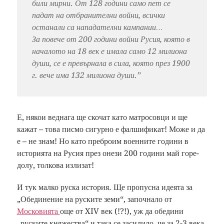
били мирни. От 128 години само пет се
падат на отбранителни войни, всички
останали са нападателни кампании…
За повече от 200 години войни Русия, която в
началото на 18 век е имала само 12 милиона
души, се е превърнала в сила, която през 1900
г. вече има 132 милиона души.”
Е, някои веднага ще скочат като матросовци и ще
кажат – това писмо сигурно е фалшификат! Може и да
е – не знам! Но като преброим военните години в
историята на Русия през онези 200 години май горе-
долу, толкова излизат!
И тук малко руска история. Ще пропусна идеята за
„Обединение на руските земи“, започнало от
Московията
още от XIV век (!?!), уж да обедини
„руските княжества“ и така се засилило, че за 2-3 века