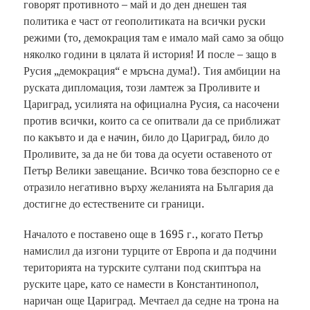
говорят противното – май и до ден днешен тая
политика е част от геополитиката на всички руски
режими (то, демокрация там е имало май само за общо
няколко години в цялата й история! И после – защо в
Русия „демокрация“ е мръсна дума!). Тия амбиции на
руската дипломация, този ламтеж за Проливите и
Цариград, усилията на официална Русия, са насочени
против всички, които са се опитвали да се приближат
по какъвто и да е начин, било до Цариград, било до
Проливите, за да не би това да осуети оставеното от
Петър Велики завещание. Всичко това безспорно се е
отразило негативно върху желанията на България да
достигне до естествените си граници.
Началото е поставено още в 1695 г., когато Петър
намислил да изгони турците от Европа и да подчини
територията на турските султани под скиптъра на
руските царе, като се намести в Константинопол,
наричан още Цариград. Мечтаел да седне на трона на