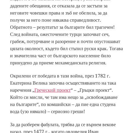
дадените обещания, се отказала да се застъпи за
неговите човешки права и зъб не обелила, за да
получи за него поне някаква справедливост.
Обратното – резултатът за българите бил трагичен!
След войната, ожесточените турци започват сеч,
грабеж, потурчване и разорение и почти опустошават
цялата околност, където бил стъпил руски крак. Тогава
и значителна част от българското население било
принудено да приеме мохамеданската религия.
Окрилени от победата в тази война, през 1782 г.
Екатерина Велика започва осъществяването на така
наречения „
Греческий проект
“ – „Гръцки проект“.
Който си мисли, че там има нещо за „освобождаване
на българите“, по комшийски – да пие една студена
вода (узо нямало) – сериозно греши!
За да разберем фабулата, трябва да се върнем векове
назад, през 1472 г., когато овдовелия Иван