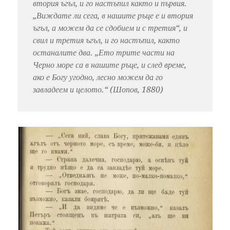
втория ъгъл, и го настъпил както и първия.
„Виждате ли сега, в нашите ръце е и втория
ъгъл, а можем да се сдобием и с третия“, и
свил и третия ъгъл, и го настъпил, както
останалите два. „Ето трите части на
Черно море са в нашите ръце, и след време,
ако е Богу угодно, лесно можем да го
завладеем и целото.“ (Шопов, 1880)