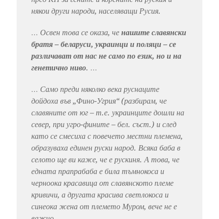
някои други народи, населяващи Русия.
… Освен това се оказа, че
нашите славянски
братя – беларуси, украинци и поляци – се
различават от нас не само по език, но и на
генетично ниво
. …
… Само преди няколко века руснаците
дойдоха във „Фино-Угрия“ (разбирам, че
славяните от юг – т.е. украинците дошли на
север, при угро-фините – бел. съст.) и след
като се смесиха с повечето местни племена,
образуваха единен руски народ. Всяка баба в
селото ще ви каже, че е рускиня. А това, че
едната прапрабаба е била тъмнокоса и
черноока красавица от славянското племе
кривичи, а другата красива светлокоса и
синеока жена от племето Муром, вече не е
важно. …