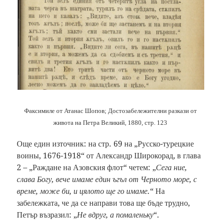
Факсимиле от Атанас Шопов; Достозабележителни разкази от
живота на Петра Великий, 1880, стр. 123
Още един източник: на стр. 69 на „Русско-турецкие
воины, 1676-1918“ от Александр Широкорад, в глава
2 – „Раждане на Азовския флот“ четем: „
Сега ние,
слава Богу, вече имаме един ъгъл от Черното море, с
време, може би, и цялото ще го имаме.
“ На
забележката, че да се направи това ще бъде трудно,
Петър възразил: „
Не вдруг, а помаленьку
“.