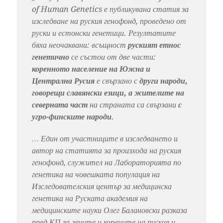
of Human Genetics е публикувана статия за
изследване на руския генофонд, проведено от
руски и естонски генетици. Резултатите
бяха неочаквани: всъщност
руският етнос
генетично
се състои от две части:
коренното население на Южна и
Централна Русия
е свързано с
други народи,
говорещи славянски езици, а жителите на
северната част
на страната са свързани
с
угро-финските народи
.
… Един от участниците в изследването и
автор на статията за произхода на руския
генофонд, служител на Лабораторията по
генетика на човешката популация на
Изследователския център за медицинска
генетика на Руската академия на
медицинските науки Олег Балановски разказа
пред КП за гените и корените на руския и