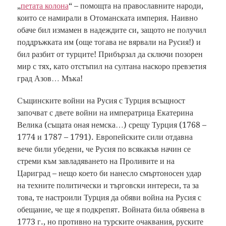
„
петата колона
“ – помощта на православните народи,
които се намирали в Отоманската империя. Наивно
обаче бил измамен в надеждите си, защото не получил
поддръжката им (още тогава не вярвали на Русия!) и
бил разбит от турците! Прибързал да сключи позорен
мир с тях, като отстъпил на султана наскоро превзетия
град Азов… Мъка!
Същинските войни на Русия с Турция всъщност
започват с двете войни на императрица Екатерина
Велика (същата оная немска…) срещу Турция (1768 –
1774 и 1787 – 1791). Европейските сили отдавна
вече били убедени, че Русия по всякакъв начин се
стреми към завладяването на Проливите и на
Цариград – нещо което би нанесло смъртоносен удар
на техните политически и търговски интереси, та за
това, те настроили Турция да обяви война на Русия с
обещание, че ще я подкрепят. Войната била обявена в
1773 г., но противно на турските очаквания, руските