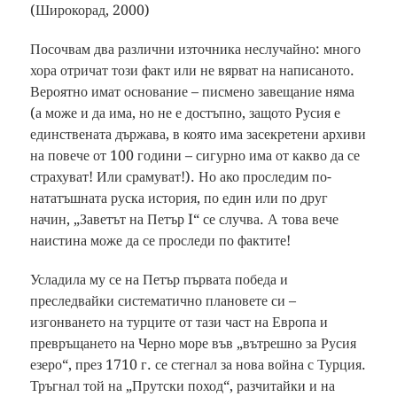
(Широкорад, 2000)
Посочвам два различни източника неслучайно: много
хора отричат този факт или не вярват на написаното.
Вероятно имат основание – писмено завещание няма
(а може и да има, но не е достъпно, защото Русия е
единствената държава, в която има засекретени архиви
на повече от 100 години – сигурно има от какво да се
страхуват! Или срамуват!). Но ако проследим по-
нататъшната руска история, по един или по друг
начин, „Заветът на Петър I“ се случва. А това вече
наистина може да се проследи по фактите!
Усладила му се на Петър първата победа и
преследвайки систематично плановете си –
изгонването на турците от тази част на Европа и
превръщането на Черно море във „вътрешно за Русия
езеро“, през 1710 г. се стегнал за нова война с Турция.
Тръгнал той на „Прутски поход“, разчитайки и на