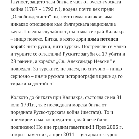
Глупост, защото тази битка е част от руско-турската
война (1787 – 1792 г.), водена почти век преди
„Освобождението“ ни, която няма никакво, ама
никакво отношение към българската национална
кауза. По една случайност, състояла се край Калиакра
– нищо повече. Битка, в която дори
няма потопен
кораб
: нито руски, нито турски. Постреляли се малко
и турците се оттеглили! Руските загуби са 17 убити и
28 ранени, а корабът „Св. Александър Невски“ е
повреден. За турските, не знаем, но сигурно – нищо
сериозно – иначе руската историография щеше да го
тиражира достойно!
Колкото до битката при Калиакра, състояла се на 31
юли 1791г., тя е последната морска битка от
поредната Руско-турската война (шестата). То и
примирието малко преди това, май вече било
подписано! Но ние градим паметник!!! През 2006 г.
открит паметник, а през 2011 – цял архитектурно-