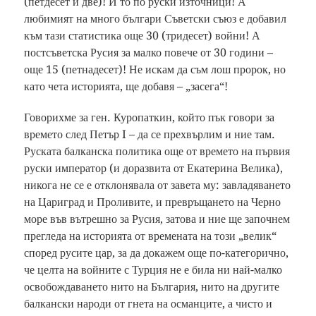
(петдесет и две)! И то по руски източници! А
любимият на много българи Съветски съюз е добавил
към тази статистика още 30 (тридесет) войни! А
постсъветска Русия за малко повече от 30 години –
още 15 (петнадесет)! Не искам да съм лош пророк, но
като чета историята, ще добавя – „засега“!
Говорихме за ген. Куропаткин, който пък говори за
времето след Петър I – да се прехвърлим и ние там.
Руската балканска политика още от времето на първия
руски император (и доразвита от Екатерина Велика),
никога не се е отклонявала от завета му: завладяването
на Цариград и Проливите, и превръщането на Черно
море във вътрешно за Русия, затова и ние ще започнем
прегледа на историята от времената на този „велик“
според русите цар, за да докажем още по-категорично,
че целта на войните с Турция не е била ни най-малко
освобождаването нито на България, нито на другите
балкански народи от гнета на османците, а чисто и