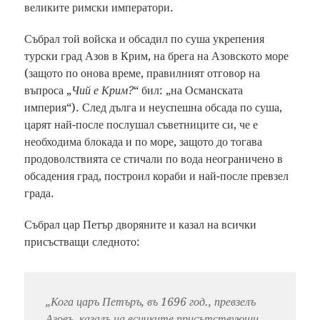
великите римски императори.
Събрал той войска и обсадил по суша укрепения
турски град Азов в Крим, на брега на Азовското море
(защото по онова време, правилният отговор на
въпроса „
Чий е Крим?
“ бил: „на Османската
империя“). След дълга и неуспешна обсада по суша,
царят най-после послушал съветниците си, че е
необходима блокада и по море, защото до тогава
продоволствията се стичали по вода неограничено в
обсадения град, построил кораби и най-после превзел
града.
Събрал цар Петър дворяните и казал на всички
присъстващи следното:
„Кога царъ Петъръ, въ 1696 год., превзелъ
Азовъ, казалъ на всичките присътствующи