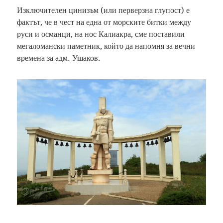
Изключителен цинизъм (или перверзна глупост) е
фактът, че в чест на една от морските битки между
руси и османци, на нос Калиакра, сме поставили
мегаломански паметник, който да напомня за вечни
времена за адм. Ушаков.