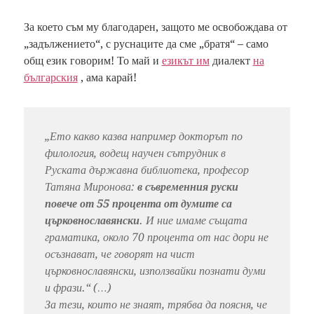
За което съм му благодарен, защото ме освобождава от
„задължението“, с руснаците да сме „братя“ – само
общ език говорим! То май и
езикът им
диалект
на
българския
, ама карай!
„Ето какво казва например докторът по
филология, водещ научен сътрудник в
Руската държавна библиотека, професор
Татяна Миронова:
в съвременния руски
повече от 55 процента от думите са
църковнославянски
. И ние имаме същата
граматика, около 70 процента от нас дори не
осъзнават, че говорят на чист
църковнославянски, използвайки познати думи
и фрази.“ (…)
За тези, които не знаят, трябва да поясня, че