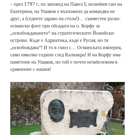
– през 1797 г, по заповед на Павел I, нелюбим син на
Екатерина, на Ушаков е възложено да командва не
друг, а (седнете здраво на стола!)… съвместен руско-
османски флот при обсадата на о. Корфу за
„освобождаването“ на стратегическите Йонийски
острови. Къде е Адриатика, къде е Русия, но тя
„освобождава“! И то в съюз с… Османската империя,
само няколко години след Калиакра! И на Корфу има
паметник на Ушаков, но той е почти незабележим в
сравнение с нашия!