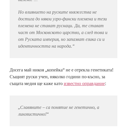
Но влиянието на руските княжества не
достига до някои угро-фински племена и тези
племена не стават руснаци. Да, те стават
част от Московското царство, а след това и
от Руската империя, но запазват езика си и
идентичността на народа.“
Досега май никоя „копейка“ не е отрекла генетиката!
Същият руски учен, няколко години по-късно, за
същата медия ще каже като
известно оправдание
:
„Славяните – са понятие не генетично, а
лингвистично!“