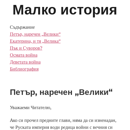
Малко история
Съдържание
Петър, наречен „Велики“
Екатерина, и тя „Велика“
Пък и Суворов?
Осмата война
Деветата война
Библиография
Петър, наречен „Велики“
Уважаеми Читателю,
Aко си прочел предните глави, няма да си изненадан,
че Руската империя води редица войни с вечния си