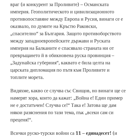
враг (и конкурент за Проливите) – Османската
империя. Геополитическото и цивилизационното
противопоставяне между Европа и Русия, винаги се е
оказвало, по думите на Кръстю Раковски,
„спасително“ за България. Защото противоборството
между западноевропейските държави и Руската
империя на Балканите е спасявало страната ни от
превръщането й в обикновена руска провинция –
„Задунайска губерния“, каквато е била целта на
царската дипломация по пътя към Проливите и
топлите морета.
Видяхме, какво се случва със Свищов, но винаги ще се
намерят хора, които да кажат: „Война е! Един пример
не е достатъчен! Случва се!“ Така е! Затова ще дам
някои разяснения по тази тема, пък „всеки сам си
преценя!“.
Всички руско-турски войни са
11 – единадесет!
(и