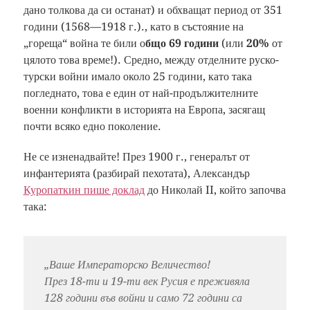
дано толкова да си останат) и обхващат период от 351
години (1568—1918 г.)., като в състояние на
„гореща“ война те били о
бщо 69 години
(или
20%
от
цялото това време!). Средно, между отделните руско-
турски войни имало около 25 години, като така
погледнато, това е един от най-продължителните
военни конфликти в историята на Европа, засягащ
почти всяко едно поколение.
Не се изненадвайте! През 1900 г., генералът от
инфантерията (разбирай пехотата), Александър
Куропаткин пише доклад
до Николай II, който започва
така:
„Ваше Императорско Величество!
През 18-ти и 19-ти век Русия е преживяла
128 години във войни и само 72 години са