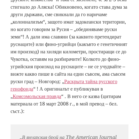
стигнало до Аляска! Обикновено, когато става дума за
други държави, сме свикнали да го наричаме
„колониализъм“, защото имат задокеански територии,
но когато говорим за Русия – „обединяваме руски
земи“! А дали има славяни (за каквито претендират
руснаците) или фино-угрийци (какъвто е генетичният
им произход) на хиляди километри, простиращи се до
Чукотка, оставям на разбирачите! Колкото до фино-
угрийския произход на руснаците – не се учудвайте –
вижте какво пише в сайта на един съвсем, ама съвсем
руски град – Новгород: „
Раскрыта тайна русского
генофонда
“ ! А оригиналът е публикуван в
„
Комсомольская правда
“ . В него се казва (цитирам
материала от 18 март 2008 г., в мой превод – бел.
съст.):
„В януарския брой на The American Journal