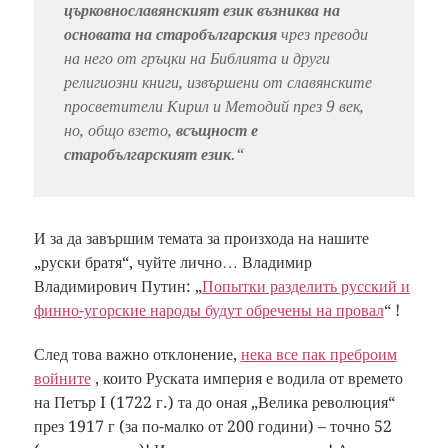
църковнославянският език възниква на
основата на старобългарския
чрез преводи
на него от гръцки на Библията и други
религиозни книги, извършени от славянските
просветители Кирил и Методий през 9 век,
но, общо взето,
всъщност е
старобългарският език
.“
И за да завършим темата за произхода на нашите
„руски братя“, чуйте лично… Владимир
Владимирович Путин: „
Попытки разделить русский и
финно-угорские народы будут обречены на провал
“ !
След това важно отклонение,
нека все пак преброим
войните
, които Руската империя е водила от времето
на Петър I (1722 г.) та до оная „Велика революция“
през 1917 г (за по-малко от 200 години) – точно 52