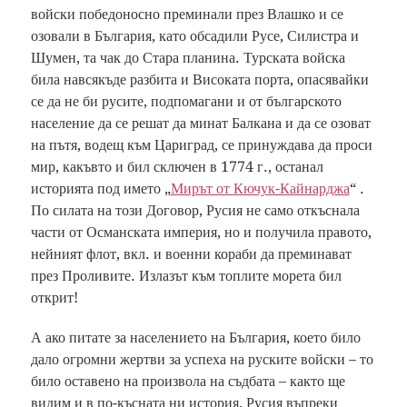
войски победоносно преминали през Влашко и се
озовали в България, като обсадили Русе, Силистра и
Шумен, та чак до Стара планина. Турската войска
била навсякъде разбита и Високата порта, опасявайки
се да не би русите, подпомагани и от българското
население да се решат да минат Балкана и да се озоват
на пътя, водещ към Цариград, се принуждава да проси
мир, какъвто и бил сключен в 1774 г., останал
историята под името „
Мирът от Кючук-Кайнарджа
“ .
По силата на този Договор, Русия не само откъснала
части от Османската империя, но и получила правото,
нейният флот, вкл. и военни кораби да преминават
през Проливите. Излазът към топлите морета бил
открит!
А ако питате за населението на България, което било
дало огромни жертви за успеха на руските войски – то
било оставено на произвола на съдбата – както ще
видим и в по-късната ни история, Русия въпреки