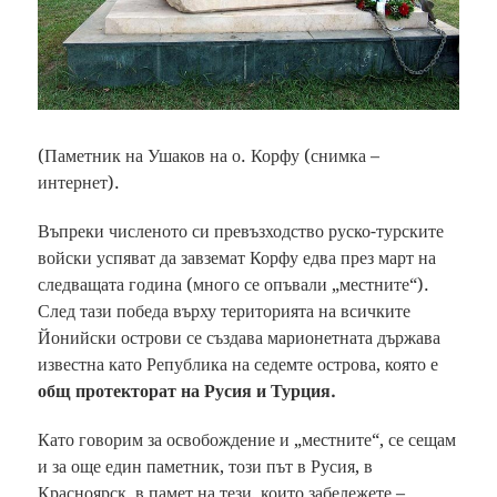
(Паметник на Ушаков на о. Корфу (снимка –
интернет).
Въпреки численото си превъзходство руско-турските
войски успяват да завземат Корфу едва през март на
следващата година (много се опъвали „местните“).
След тази победа върху територията на всичките
Йонийски острови се създава марионетната държава
известна като Република на седемте острова, която е
общ протекторат на Русия и Турция.
Като говорим за освобождение и „местните“, се сещам
и за още един паметник, този път в Русия, в
Красноярск, в памет на тези, които забележете –