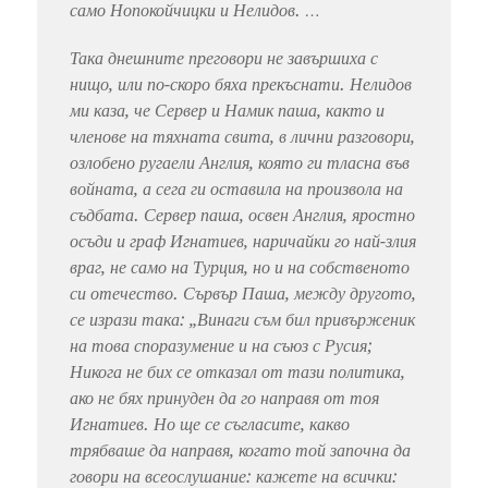
само Нопокойчицки и Нелидов. …
Така днешните преговори не завършиха с
нищо, или по-скоро бяха прекъснати. Нелидов
ми каза, че Сервер и Намик паша, както и
членове на тяхната свита, в лични разговори,
озлобено ругаели Англия, която ги тласна във
войната, а сега ги оставила на произвола на
съдбата. Сервер паша, освен Англия, яростно
осъди и граф Игнатиев, наричайки го най-злия
враг, не само на Турция, но и на собственото
си отечество. Сървър Паша, между другото,
се изрази така: „Винаги съм бил привърженик
на това споразумение и на съюз с Русия;
Никога не бих се отказал от тази политика,
ако не бях принуден да го направя от тоя
Игнатиев. Но ще се съгласите, какво
трябваше да направя, когато той започна да
говори на всеослушание: кажете на всички: