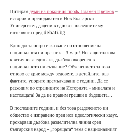
Цитирам
думи на покойния проф. Пламен Цветков
–
историк и преподавател в Нов Български
Университет, дадени в едно от последните му
интервюта пред debati.bg
Едно доста остро изказване по отношение на
националния ни празник – 3 март! Но защо толкова
критично за един акт, дълбоко вкоренен в
националното ни съзнание? Обяснението за това
отново се крие между редовете, в детайлите, във
фактите, упорито премълчавани с години. Да се
разходим по страниците на Историята – миналата и
настоящата! За да не правим грешки в бъдещата…
В последните години, и без това разделеното ни
общество е изправено пред нов идеологически казус,
прокарващ дълбока разделителна линия сред
българския народ – „горещата“ тема с националният