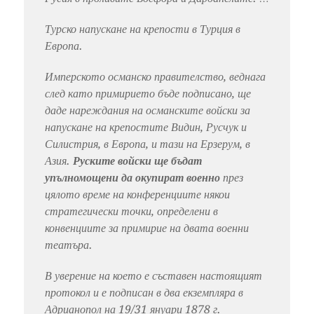
Турско напускане на крепости в Турция в
Европа.
Имперското османско правителство, веднага
след като примирието бъде подписано, ще
даде нареждания на османските войски за
напускане на крепостите Видин, Русчук и
Силистрия, в Европа, и тази на Ерзерум, в
Азия.
Руските войски ще бъдат
упълномощени да окупират военно
през
цялото време на конференциите някои
стратегически точки, определени в
конвенциите за примирие на двата военни
театъра.
В уверение на което е съставен настоящият
протокол и е подписан в два екземпляра в
Адрианопол на 19/31 януари 1878 г.