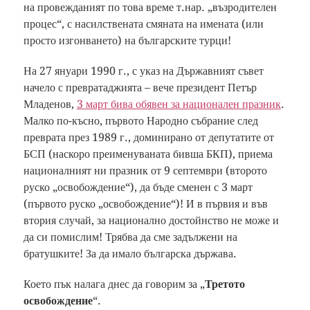
на провежданият по това време т.нар. „възродителен
процес“, с насилствената смяната на имената (или
просто изгонването) на българските турци!
На 27 януари 1990 г., с указ на Държавният съвет
начело с превратаджията – вече президент Петър
Младенов,
3 март бива обявен за национален празник
.
Малко по-късно, първото Народно събрание след
преврата през 1989 г., доминирано от депутатите от
БСП (наскоро преименуваната бивша БКП), приема
националният ни празник от 9 септември (второто
руско „освобождение“), да бъде сменен с 3 март
(първото руско „освобождение“)! И в първия и във
втория случай, за национално достойнство не може и
да си помислим! Трябва да сме задължени на
братушките! За да имало българска държава.
Което пък налага днес да говорим за „
Третото
освобождение
“.