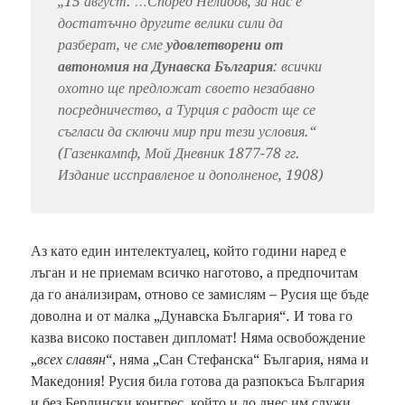
„15 август. …Според Нелидов, за нас е
достатъчно другите велики сили да
разберат, че сме
удовлетворени от
автономия на Дунавска България
: всички
охотно ще предложат своето незабавно
посредничество, а Турция с радост ще се
съгласи да сключи мир при тези условия.“
(Газенкампф, Мой Дневник 1877-78 гг.
Издание иссправленое и дополненое, 1908)
Аз като един интелектуалец, който години наред е
лъган и не приемам всичко наготово, а предпочитам
да го анализирам, отново се замислям – Русия ще бъде
доволна и от малка „Дунавска България“. И това го
казва високо поставен дипломат! Няма освобождение
„
всех славян
“, няма „Сан Стефанска“ България, няма и
Македония! Русия била готова да разпокъса България
и без Берлински конгрес, който и до днес им служи