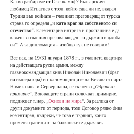
Какво разбираме от Газенкампф? Българският
любимец Игнатиев е този, който едва ли не, вкарал
Турция във войната – главният преговарящ от турска
страна го определя „и
като враг на собственото си
отечество
“. Елементарна интрига и простащина е да
кажеш за главния преговарящ „че го държиш в джоба
си“! А за дипломация – изобщо тук не говорим!
Все пак, на 19/31 януари 1878 г., в главната квартира
на действащата руска армия, между
главнокомандващия княз Николай Николаевич (брат
на императора) и пълномощниците на Високата порта
Намик паша и Сервер паша, се сключва „
Одринско
примирие
“. Воюващите страни сключват примирие,
подписват т.нар. „
Основи на мира
“. За разлика от
други документи от периода, този Договор рядко бива
коментиран, въпреки, че това е първият, който
променя границите на балканските държави.