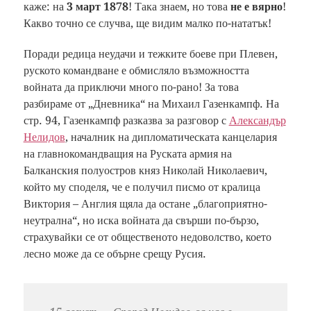
каже: на
3 март 1878
! Така знаем, но това
не е вярно
!
Какво точно се случва, ще видим малко по-нататък!
Поради редица неудачи и тежките боеве при Плевен,
руското командване е обмисляло възможността
войната да приключи много по-рано! За това
разбираме от „Дневника“ на Михаил Газенкампф. На
стр. 94, Газенкампф разказва за разговор с
Александър
Нелидов
, началник на дипломатическата канцелария
на главнокомандващия на Руската армия на
Балканския полуостров княз Николай Николаевич,
който му споделя, че е получил писмо от кралица
Виктория – Англия щяла да остане „благоприятно-
неутрална“, но иска войната да свърши по-бързо,
страхувайки се от общественото недоволство, което
лесно може да се обърне срещу Русия.