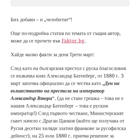
Бих добави – и „челобитие“!
Още по-подробна статия по темата от същия автор,
може да се прочете във
Faktor.bg
.
Хайде малко факти за деня Трети март:
След като на българския престол с руска благословия
се възкачва княз Александър Батенберг, от 1880 г. 3
март започва официално да се чества като „
Ден на
възшествието на престола на император
Александър Втори
“. (да не стане грешка – това не е
нашия Александър Батенберг – това е руския
император!) След първото честване, Министерският
съвет начело с Драган Цанков (който ще получава от
Русия десетки хиляди златни франкове за русофилска
дейност), на 25 юли 1880 г. приема решение за