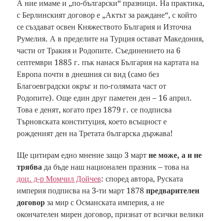
А ние имаме и „по-български“ празници. На практика,
с Берлинският договор е „Актът за раждане“, с който
се създават освен Княжеството България и Източна
Румелия. А в пределите на Турция остават Македония,
части от Тракия и Родопите. Съединението на 6
септември 1885 г. пък нанася България на картата на
Европа почти в днешния си вид (само без
Благоевградски окръг и по-голямата част от
Родопите). Още един друг паметен ден – 16 април.
Това е денят, когато през 1879 г. се подписва
Търновската конституция, което всъщност е
рожденият ден на Третата българска държава!
Ще цитирам едно мнение защо 3 март
не може, а и не
трябва
да бъде наш национален празник – това на
доц. д-р Момчил Дойчев
: според автора, Руската
империя подписва на 3-ти март 1878
предварителен
договор
за мир с Османската империя, а не
окончателен мирен договор, признат от всички велики