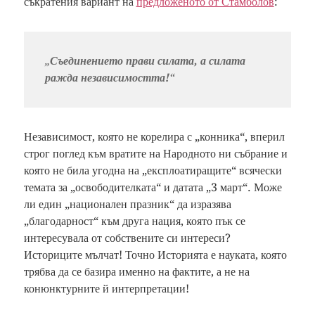
съкратения вариант на
предложеното от Стамболов
:
„
Съединението прави силата, а силата
ражда независимостта!
“
Независимост, която не корелира с „конника“, вперил
строг поглед към вратите на Народното ни събрание и
която не била угодна на „експлоатиращите“ всячески
темата за „освободителката“ и датата „3 март“. Може
ли един „национален празник“ да изразява
„благодарност“ към друга нация, която пък се
интересувала от собствените си интереси?
Историците мълчат! Точно Историята е науката, която
трябва да се базира именно на фактите, а не на
конюнктурните й интерпретации!