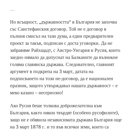
…
Но всъщност, „държавността“ в България не започва
със Санстефанския договор. Той не е договор в
пълния смисъл на тази дума, а един предварителен
проект за такъв, подписан с доста уговорки. Да не
забравяме Райхщадт, с Австро-Унгария и Русия, които
заедно нямало да допуснат на Балканите да възникне
голяма славянска държава. Следователно, главният
аргумент в подкрепа на 3 март, датата на
подписването на този не-договор, да е национален
празник, защото утвърждавал нашата държавност – е
меко казано – несериозно!
Ако Русия беше толкова доброжелателна към
България, както някои твърдят (особено русофилите),
защо не е обявила независимата държава България още
на 3 март 1878 г. и то във всички земи, които са