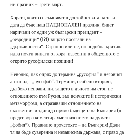
ни празник – Трети март.
Хората, които се съмняват в достойнствата на тази
дата да бъде наш НАЦИОНАЛЕН празник, биват
наричани от един уж български президент –
„безродници“ (!?!) защото посягали на
„държавността“. Странно или не, но подобна критика
идва почти винаги от хора, известни в обществото с
открито русофилски позиции!
Неволно, пак опрях до термина „русофил“ и неговият
антипод – „русофоб“. Термини, особено вторият,
дълбоко неправилни, защото в дъното им стои не
отношението към Русия, във всичките й исторически
метаморфози, а отразяващи отношението на
съответния индивид спрямо бъдещето на България (в
предговора коментирахме значението на думата
„фобия“). Правилно прочетохте – на България! Дали
тя да бъде суверенна и независима държава, с право да