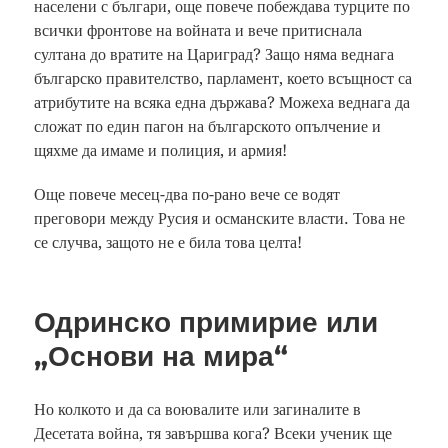
населени с българи, още повече побеждава турците по
всички фронтове на войната и вече притиснала
султана до вратите на Цариград? Защо няма веднага
българско правителство, парламент, което всъщност са
атрибутите на всяка една държава? Можеха веднага да
сложат по един пагон на българското опълчение и
щяхме да имаме и полиция, и армия!
Още повече месец-два по-рано вече се водят
преговори между Русия и османските власти. Това не
се случва, защото не е била това целта!
Одринско примирие или
„Основи на мира“
Но колкото и да са воювалите или загиналите в
Десетата война, тя завършва кога? Всеки ученик ще