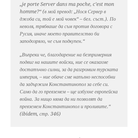
„je porte Server dans ma poche, c’est mon
homme?“ (в мой превод: „Нося Сервер в
джоба си, той е мой човек“ – бел. съст.). По
неволя, трябваше да съм против договора с
Русия, иначе моето правителство би
заподозряло, че съм подкупен.“
„Въпреки че, благодарение на безпримерния
подвиг на нашите войски, ние се оказахме
достатъчно силни, за да разгромим турската
империя, – ние обаче сме напълно неспособни
да задържим Константинопол за себе си.
Само да го превземем – ще избухне европейска
война. За нищо няма да ни позволят да
превземем Константинопол и проливите.“
(ibidem, стр. 346)