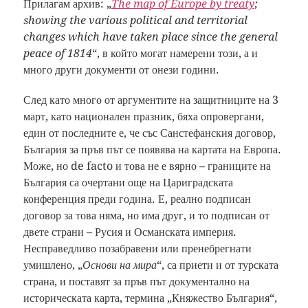
Прилагам архив: „
The map of Europe by treaty
;
showing the various political and territorial
changes which have taken place since the general
peace of 1814
“, в който могат намерени този, а и
много други документи от онези години.
След като много от аргументите на защитниците на 3
март, като национален празник, бяха опровергани,
един от последните е, че със Санстефанския договор,
България за пръв път се появява на картата на Европа.
Може, но de facto и това не е вярно – границите на
България са очертани още на Цариградската
конференция преди година. Е, реално подписан
договор за това няма, но има друг, и то подписан от
двете страни – Русия и Османската империя.
Несправедливо позабравени или пренебрегнати
умишлено, „
Основи на мира
“, са приети и от турската
страна, и поставят за пръв път документално на
историческата карта, термина „Княжество България“,