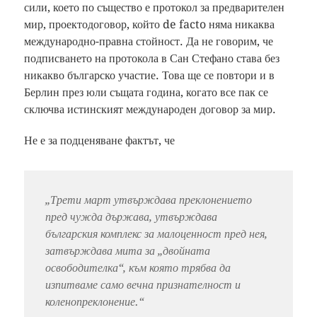
сили, което по същество е протокол за предварителен
мир, проектодоговор, който de facto няма никаква
международно-правна стойност. Да не говорим, че
подписването на протокола в Сан Стефано става без
никакво българско участие. Това ще се повтори и в
Берлин през юли същата година, когато все пак се
сключва истинският международен договор за мир.
Не е за подценяване фактът, че
„
Трети март утвърждава преклонението
пред чужда държава, утвърждава
българския комплекс за малоценност пред нея,
затвърждава мита за „двойната
освободителка“, към която трябва да
изпитваме само вечна признателност и
коленопреклонение
.“