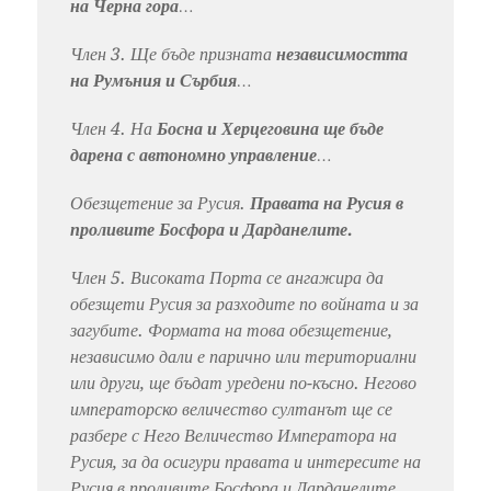
на Черна гора
…
Член 3. Ще бъде призната
независимостта
на Румъния и Сърбия
…
Член 4. На
Босна и Херцеговина ще бъде
дарена с автономно управление
…
Обезщетение за Русия.
Правата на Русия в
проливите Босфора и Дарданелите.
Член 5. Високата Порта се ангажира да
обезщети Русия за разходите по войната и за
загубите. Формата на това обезщетение,
независимо дали е парично или териториални
или други, ще бъдат уредени по-късно. Негово
императорско величество султанът ще се
разбере с Него Величество Императора на
Русия, за да осигури правата и интересите на
Русия в проливите Босфора и Дарданелите. …