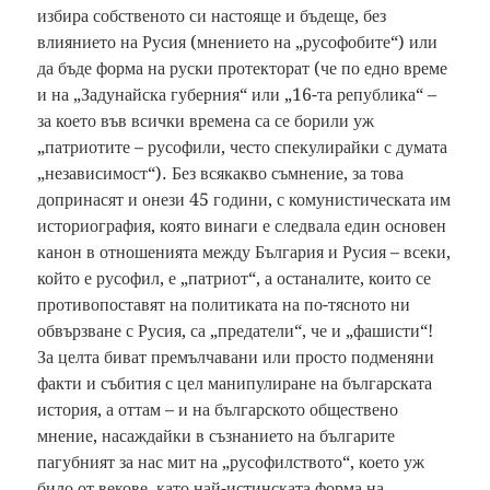
избира собственото си настояще и бъдеще, без
влиянието на Русия (мнението на „русофобите“) или
да бъде форма на руски протекторат (че по едно време
и на „Задунайска губерния“ или „16-та република“ –
за което във всички времена са се борили уж
„патриотите – русофили, често спекулирайки с думата
„независимост“). Без всякакво съмнение, за това
допринасят и онези 45 години, с комунистическата им
историография, която винаги е следвала един основен
канон в отношенията между България и Русия – всеки,
който е русофил, е „патриот“, а останалите, които се
противопоставят на политиката на по-тясното ни
обвързване с Русия, са „предатели“, че и „фашисти“!
За целта биват премълчавани или просто подменяни
факти и събития с цел манипулиране на българската
история, а оттам – и на българското обществено
мнение, насаждайки в съзнанието на българите
пагубният за нас мит на „русофилството“, което уж
било от векове, като най-истинската форма на