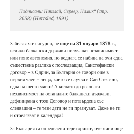
Подписали: Николай, Сервер, Намик“ (стр.
2658) (Hertsled, 1891)
Забелязахте сигурно, че
още на 31 януари 1878
г.,
всички балкански държави получават независимост
или поне автономия, но веднага се набива на очи една
съществена разлика с последващия, Санстефански
договор – в Одрин, за България се говори още в
първия член – нещо, което се случва в Сан Стефано,
едва на шесто място! А колкото до реалната
независимост на останалите балкански държави,
дефинирана с този Договор и потвърдена със
следващия – те тези дати не ги празнуват. Даже не ги
и отбелязват в календара!
За България са определени териториите, очертани още