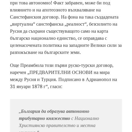
при това автономно! Факт забравен, може би под
влиянието и на апотеозното възхваляване на
Санстефанския договор. На фона на така създадената
„виртуална“ санстефанска „реалност“, безсилието на
Русия да съхрани съществуващото само на карта
българско национално единство, се оправдава с
целенасочената политика на западните Велики сили за
разпокъсване на българските земи.
Още Преамбюла този първи руско-турски договор,
наречен „ПРЕДВАРИТЕЛНИ ОСНОВИ на мира
между Русия и Турция. Подписано в Адрианопол на
31 януари 1878 г“, гласи:
„
България да образува автономно
трибутарно княжество
с Национално
Християнско правителство и местна