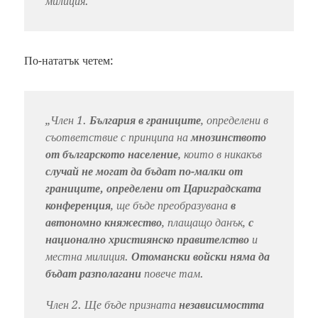
милиция.“
По-нататък четем:
„Член 1.
България в границите
, определени в
съответствие с принципа на
мнозинството
от българското население
, които в никакъв
случай не могат да бъдат по-малки от
границите, определени от Цариградската
конференция
, ще бъде преобразувана
в
автономно княжество
, плащащо данък,
с
национално християнско правителство
и
местна милиция.
Отомански войски няма да
бъдат разполагани
повече там.
Член 2. Ще бъде призната
независимостта