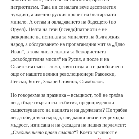
патриотизъм. Така ни се налага вече десетилетия
чуждият, а именно руския прочит на българското
минало. А оттам и овладяването на бъдещето (по
Оруел). Целта на тези (псевдо)патриоти е не
разкриване на истината за миналото на българския
народ, а обслужването на пропагандния мит за „Дядо
Иван“, в това число лъжата за безкористната
„освободителна мисия“ на Русия, а после и на
Съветския съюз – лъжа, която отдавна е разобличена
още от нашите велики революционери Раковски,
Левски, Ботев, Захари Стоянов, Стамболов.
Но говорехме за празника – всъщност, той не трябва
ли да бъде свързан със събития, предопределили
съществуването на нацията и на държавата? Не трябва
ли да обединява народа, следвайки онази непреходна
мъдрост, изписана и на фасадата на нашия парламент:
„
Съединението прави силата
“? Което всъщност е