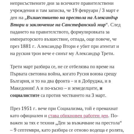
неприсъствените дни за всичките правителствени
учреждения и там записва, че 19 февруари / 3 март е
ден на „
Възшествието на престола на Александър
Втори и заключение на Санстефанский мир
“. След
падането на правителството, формулировката за
императорското възшествие, отпада, още повече, че
през 1881 г. Александър Втори е убит при атентат и
на руския трон вече е синът му Александър Трети.
Трети март разбира се, не се отбелязва по време на
Първата световна война, когато Русия воюва срещу
България, и то на два фронта – и в Добруджа, и в
Македония! А и по-късно – и земеделците,
и
социалистите
са против честването на 3 март.
През 1951 г. вече при Социализма, той е премахнат
като официален и
става обикновен работен ден
. По-
важен за тях е техния „Ден за възкачване на престола“
– 9 септември, като разбира се отново водеща е ролята,