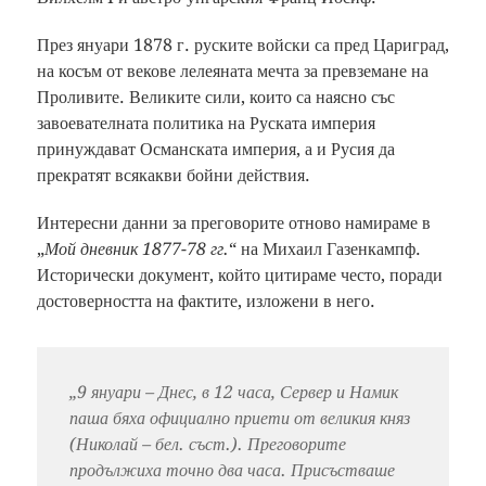
През януари 1878 г. руските войски са пред Цариград,
на косъм от векове лелеяната мечта за превземане на
Проливите. Великите сили, които са наясно със
завоевателната политика на Руската империя
принуждават Османската империя, а и Русия да
прекратят всякакви бойни действия.
Интересни данни за преговорите отново намираме в
„
Мой дневник 1877-78 гг.
“ на Михаил Газенкампф.
Исторически документ, който цитираме често, поради
достоверността на фактите, изложени в него.
„9 януари – Днес, в 12 часа, Сервер и Намик
паша бяха официално приети от великия княз
(Николай – бел. съст.). Преговорите
продължиха точно два часа. Присъстваше