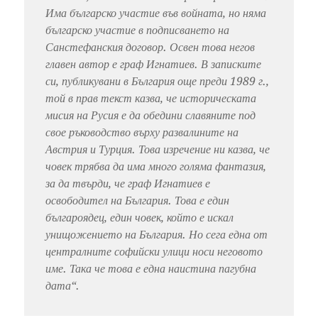
Има българско участие във войната, но няма
българско участие в подписването на
Санстефанския договор. Освен това негов
главен автор е граф Игнатиев. В записките
си, публикувани в България още преди 1989 г.,
той в прав текст казва, че историческата
мисия на Русия е да обедини славяните под
свое ръководство върху развалините на
Австрия и Турция. Това изречение ни казва, че
човек трябва да има много голяма фантазия,
за да твърди, че граф Игнатиев е
освободител на България. Това е един
българоядец, един човек, който е искал
унищожението на България. Но сега една от
централните софийски улици носи неговото
име. Така че това е една наистина пагубна
дата“.