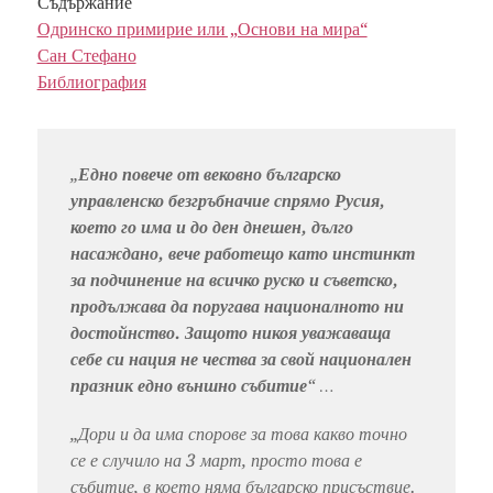
Съдържание
Одринско примирие или „Основи на мира“
Сан Стефано
Библиография
„
Едно повече от вековно българско
управленско безгръбначие спрямо Русия,
което го има и до ден днешен, дълго
насаждано, вече работещо като инстинкт
за подчинение на всичко руско и съветско,
продължава да поругава националното ни
достойнство. Защото никоя уважаваща
себе си нация не чества за свой национален
празник едно външно събитие
“ …
„Дори и да има спорове за това какво точно
се е случило на 3 март, просто това е
събитие, в което няма българско присъствие.