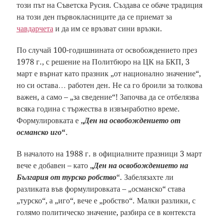
този път на Съветска Русия. Създава се обаче традиция
на този ден първокласниците да се приемат за
чавдарчета
и да им се връзват сини връзки.
По случай 100-годишнината от освобождението през
1978 г., с решение на Политбюро на ЦК на БКП, 3
март е върнат като празник „от национално значение“,
но си остава… работен ден. Не са го броили за толкова
важен, а само – „за сведение“! Започва да се отбелязва
всяка година с тържества в извънработно време.
Формулировката е „
Ден на освобождението от
османско иго
“
.
В началото на 1988 г. в официалните празници 3 март
вече е добавен – като „
Ден на освобождението на
България от турско робство
“. Забелязахте ли
разликата във формулировката – „османско“ става
„турско“, а „иго“, вече е „робство“. Малки разлики, с
голямо политическо значение, разбира се в контекста