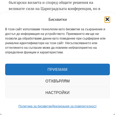
български вилаета и според общите решения на
великите сили на Цариградската конференция, но в
одринските „Основи на мира“ през 1878 г. липсва
Бисквитки
вътрешната линия север-юг, разделяща признатите от
султана и от великите сили през 1876 г. български
В този сайт използваме технологии като бисквитки за съхранение и
земи на две части – източна и западна. Това
достъп до информация на устройството. Приемането им ще ни
позволи да обработваме данни като поведение при сърфиране или
отклонение от общите договорености в Цариград, не
уникални идентификатори на този сайт. Несъгласяването или
се харесва на Великобритания и на Австро-Унгария. И
оттеглянето на съгласие може да повлияе неблагоприятно на
нека да си кажем – това е така, не защото мразят
определени функции и характеристики.
българите, а защото са наясно с намеренията на Русия
и се опасяват, от създаването на една голяма държава
ПРИЕМАМ
или територия, изцяло под руско управление, на
крачка от Босфора и Проливите. Още повече, тези
ОТХВЪРЛЯМ
руски намерения са известни от поне един век!
НАСТРОЙКИ
Историкът проф. Петко Ст. Петков пише:
Политика за бисквитки
Декларация за поверителност