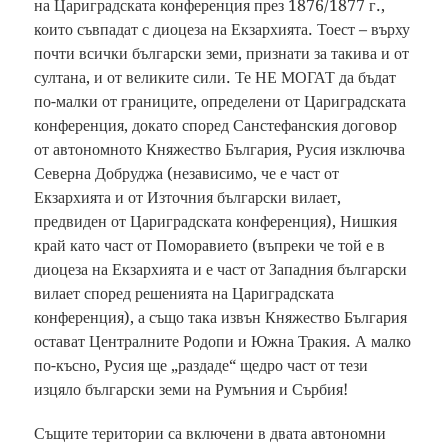
на Цариградската конференция през 1876/1877 г.,
които съвпадат с диоцеза на Екзархията. Тоест – върху
почти всички български земи, признати за такива и от
султана, и от великите сили. Те НЕ МОГАТ да бъдат
по-малки от границите, определени от Цариградската
конференция, докато според Санстефанския договор
от автономното Княжество България, Русия изключва
Северна Добруджа (независимо, че е част от
Екзархията и от Източния български вилает,
предвиден от Цариградската конференция), Нишкия
край като част от Поморавието (въпреки че той е в
диоцеза на Екзархията и е част от Западния български
вилает според решенията на Цариградската
конференция), а също така извън Княжество България
остават Централните Родопи и Южна Тракия. А малко
по-късно, Русия ще „раздаде“ щедро част от тези
изцяло български земи на Румъния и Сърбия!
Същите територии са включени в двата автономни