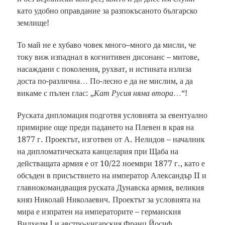
като удобно оправдание за разпокъсаното българско
землище!
То май не е хубаво човек много–много да мисли, че
току виж изпаднал в когнитивен дисонанс – митове,
насаждани с поколения, рухват, и истината излиза
доста по-различна… По-лесно е да не мислим, а да
викаме с пълен глас: „
Кат Русия няма втора
…“!
Руската дипломация подготвя условията за евентуално
примирие още преди падането на Плевен в края на
1877 г. Проектът, изготвен от А. Нелидов – началник
на дипломатическата канцелария при Щаба на
действащата армия е от 10/22 ноември 1877 г., като е
обсъден в присъствието на император Александър II и
главнокомандващия руската Дунавска армия, великия
княз Николай Николаевич. Проектът за условията на
мира е изпратен на императорите – германския
Вилхелм I и австро-унгарския Франц Йосиф.