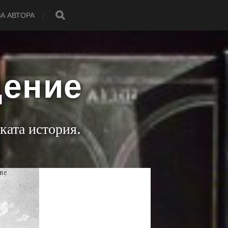
ЗА АВТОРА
дение
ката история.