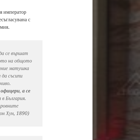
ия император
есъгласувана с
рмия.
да се вършат
ото на общото
зание матушка
 да съсипи
чиво.
 офицери
,
а се
 в България.
тровните
фон Хун, 1890)