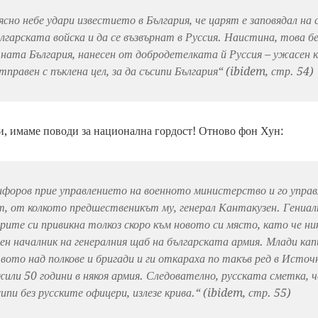
ясно небе удари известието в България, че царят е заповядал на
лгарската войска и да се възвърнат в Руссия. Наистина, това 
ната България, нанесен от добродетелката й Руссия – ужасен к
правен с пъклена цел, за да съсипи България“ (ibidem, стр. 54)
и, имаме поводи за национална гордост! Отново фон Хун:
форов прие управлението на военното министерство и го управл
т, от колкото предшественикът му, генерал Кантакузен. Гениа
рите си привикна толкоз скоро към новото си място, като че ник
вен началник на генералния щаб на българската армия. Млади ка
ото над полкове и бригади и ги откараха по такъв ред в Источ
жили 50 години в някоя армия. Следователно, русската сметка, 
сипи без русските офицери, излезе крива.“ (ibidem, стр. 55)