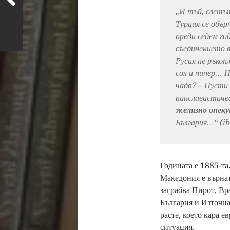
„И тъй, светъ
Турция се обър
преди седем го
съединението 
Русия не ръкоп
сол и пипер… Н
чада? – Пусти
панславистиче
желязно опеку
България…“ (ib
Годината е 1885-та
Македония е върнат
заграбва Пирот, Вр
България и Източна
расте, което кара 
ситуация.