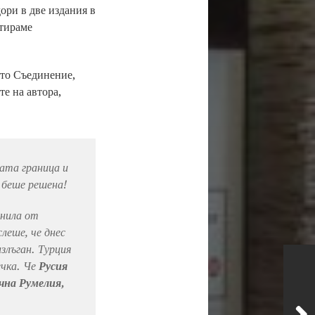
ори в две издания в
итираме
ото Съединение,
те на автора,
ката граница и
 беше решена!
енила от
леше, че днес
злъган. Турция
ечка. Че
Русия
чна Румелия,