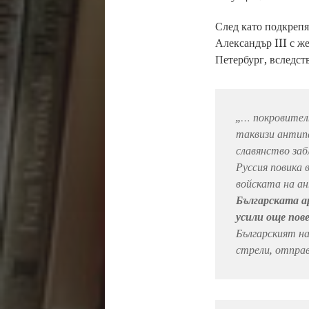
След като подкрепя
Александър III с ж
Петербург, вследств
„… покровител
таквизи антип
славянство за
Руссия повика 
войската на ан
Българската а
усили още пов
Българският на
стрели, отправ