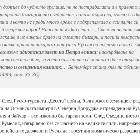
т доживе до чудното зрелище, че не пострадалата и в правото
на против българското съединение, а тази държава, която създа
дини и която не преди много време е подкреплявала с всичките си
в българския народ! Наистина чудно нещо. … Светът остана с
ляскаше и не викаше браво на смелите българи, а посипа незарас
о какви причини накараха матушка Руссия да постъпи така с сл
 егоизъм;
идиотския завет на Петра велики
; наскърбяване на
ското честолюбие, за гдето българите се опитаха да се отърв
нство и свещенния камшик
;… Батемберг стана княз на обещан
idem, стр. 35-36)
. След Руско-турската „Десета“ война, българското землище е раз
а на Османската империя, Северна Добруджа е предадена на Ру
аня и Зайчар – все изконно български земи. След Съединението
 Румелия, извършено без съгласието на великите сили, напреже
европейските държави и Русия да търсят дипломатическо разрешен