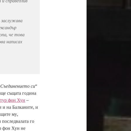
 и справедлив
а заслужава
ександър
опа, че това
ова написах
 Съединението си
“
 още същата година
тур фон Хун
–
и и на Балканите, и
ащите му,
 последвалата го
р фон Хун не