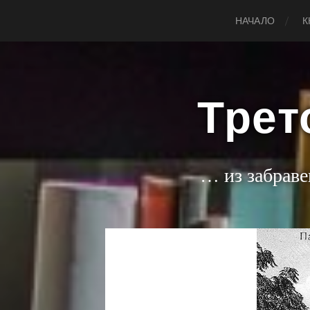
НАЧАЛО
К
Трет
… из забраве