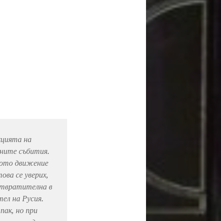
кцията на
нните събития.
ското движение
ова се уверих,
отвратителна в
тел на Русия.
пак, но при