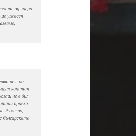
 своите офицери
беше ужасен
азваме,
яваше с по-
лният капитан
огаш не е бил
питани приеха
на-Румелия,
че българската