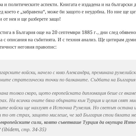
ра и политическите аспекти. Книгата е издадена и на български д
лед което е „забравена“, може би защото е неудобна. Но ние ще ц
 от нея и ще разберете защо!
тига в България още на 20 септември 1885 г., дни след обявен
ва с описания на събитията. И с техния анализ. Ще цитирам думи
нтичност неговия правопис:
лгарските войски, начело с княз Александра, преминаха румелийс
жните стратегически точки по балканите. Съдбата на България
ана толкоз скоро, щото европейската дипломация беше се вкам
рах. На всички очите бяха обърнати към Турция и целия свят мис
ите войски ще нахлуят в Источна Румелия. Но светът остана и
 то от страх, защото мислеше, че зад България стои бялата м
 европейските сили, която съветваше Турция да окупира Изто
 (ibidem, стр. 34-35)