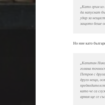
„Като гръм из 
да напуснат бъ
удар за нещаст
защото беше от
Но ние като българ
„Капитан Ники
голяма точнос
Петров с друга
друго нещо, ос
предводителств
като че са слу
армия ще се съ