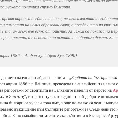
лства. При тези обстоятелства обаче не е възможно за честен
ява руската политика спрямо България.
гарския народ за съединението си, независимостта и свободат
е и симпатии на целия образован свят; а поведението на княз Ал
че е значим мъж във всяко отношение. Аз искам да покажа на Евр
е пристрастно, а е основано на истина и необорими факти. Зат
прил 1886 г. А. фон Хун“ (фон Хун, 1890)
едението на една позабравена книга – „
Борбата на българите за
през април 1886 г в Лайпциг, преведена на английски, тя излиза
а репортажи от събитията на Балканите излезли от перото на
Ар
sche Zeitung
“, изпратен тук, като един от най-добрите познавач
цина българи са чували това име, а още по-малко са чели вълнув
равено възхищение към българите репортажи за Съединението и
война. Запознавайки читателите със събитията в България, Арту