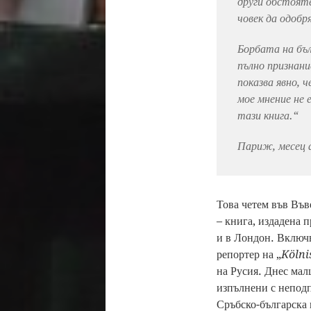
други обстояте
човек да одобр
Борбата на бъл
пълно признани
показва явно, 
мое мнение не 
тази книга.“
Париж, месец а
Това четем във Във
– книга, издадена 
и в Лондон. Включв
репортер на „
Kölni
на Русия. Днес мал
изпълнени с неподп
Сръбско-българска 