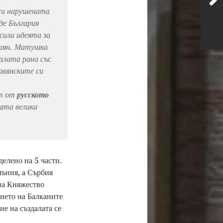
 си нарушената
де България
 сили идеята за
маян. Матушка
налата рана със
авянските си
ат от
русското
ата велика
делено на 5 части.
мъния, а Сърбия
 на Княжество
нието на Балканите
ие на създалата се