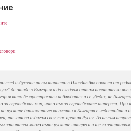
ние
ните
еговори
о след избухване на въстанието в Пловдив бях поканен от реда
унг“ да отида в България и да следвам оттам политическо-вое
лгария като безпристрастен наблюдател и се убедих, че българ
то за европейския мир, нито пък за европейските интереси. При т
 на руските дипломатически агенти в България е недостойна и 
ен, та затова издигам своя глас против Русия. Аз не съм неприя
ъм защитавал много пъти руските интереси и ще ги защитавам 