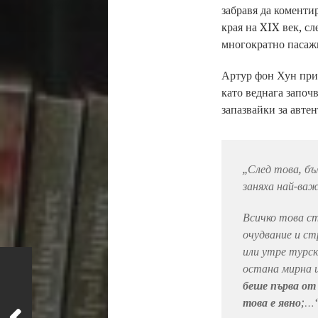
забравя да коменти
края на XIX век, с
многократно пасажи
Артур фон Хун прис
като веднага започ
запазвайки за авте
„След това, бъ
заняха най-ва
Всичко това ст
очудвание и ст
или утре турск
остана мирна и
беше първа от
това е явно
;…“