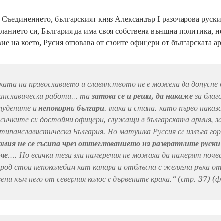
 Съединението, българският княз Александър I разочарова руск
еланието си, България да има своя собствена външна политика, н
ие на което, Русия отзовава от своите офицери от българската а
ката на православието и славянството не е можела да допусне 
анславически работи… та
затова се и реши, да накаже
за благ
блудените и
непокорни българи
. така и стана. като първо нака
всичките си достойни офицери, служащи в българската армия, за
типанславистическа България. Но матушка Руссия се излъга гор
рмия не се съсипа чрез оттеглюванието на
развратните руски
ече
…. Но всички тези зли намерения не можаха да намерят почва
род стои непоколебим кат канара и отблъсна с желязна ръка о
ени към него от северния колос с дървените крака.“ (стр. 37) (