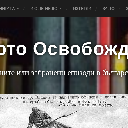
НИГАТА
И ОЩЕ НЕЩО
ИЗТЕГЛИ
ЗАЩО
ото Освобож
ните или забранени епизоди в българс