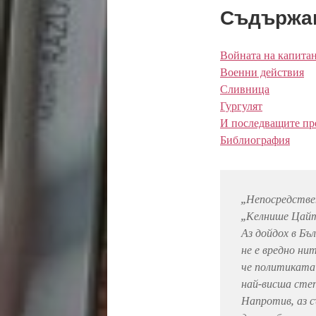
Съдържа
Войната на капита
Военн
и
действия
Сливница
Гургулят
И последващите пр
Библиография
„Непосредствен
„Келнише Цайт
Аз дойдох в Бъ
не е вредно ни
че политиката
най-висша степ
Напротив, аз с