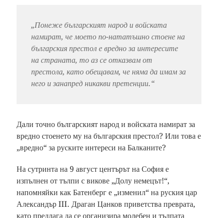
„Понеже българският народ и войската
намират, че моето по-нататъшно стоене на
българския престол е вредно за интересите
на страната, то аз се отказвам от
престола, като обещавам, че няма да имам за
него и занапред никакви претенции.“
Дали точно българският народ и войската намират за
вредно стоенето му на българския престол? Или това е
„вредно“ за руските интереси на Балканите?
На сутринта на 9 август центърът на София е
изпълнен от тълпи с викове „Долу немецът!“,
напомняйки как Батенберг е „изменил“ на руския цар
Александър III. Драган Цанков приветства преврата,
като предлага да се организира молебен и тълпата