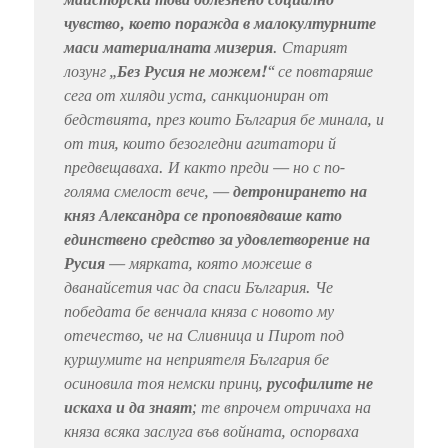
чувство, което поражда в малокултурните
маси материалната мизерия
. Старият
лозунг „
Без Русия не можем!
“ се повтаряше
сега от хиляди уста, санкциониран от
бедствията, през които България бе минала, и
от тия, които безогледни агитатори й
предвещаваха. И както преди — но с по-
голяма смелост вече, —
детронирането на
княз Александра се проповядваше като
единствено средство за удовлетворение на
Русия
— мярката, която можеше в
дванайсетия час да спаси България. Че
победата бе венчала княза с новото му
отечество, че на Сливница и Пирот под
куршумите на неприятеля България бе
осиновила тоя немски принц,
русофилите не
искаха и да знаят
; те впрочем отричаха на
княза всяка заслуга във войната, оспорваха