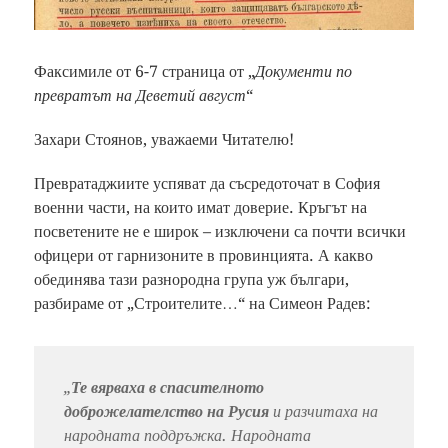
Факсимиле от 6-7 страница от „
Документи по
превратът на Деветий август
“
Захари Стоянов, уважаеми Читателю!
Превратаджиите успяват да съсредоточат в София
военни части, на които имат доверие. Кръгът на
посветените не е широк – изключени са почти всички
офицери от гарнизоните в провинцията. А какво
обединява тази разнородна група уж българи,
разбираме от „Строителите…“ на Симеон Радев:
„
Те вярваха в спасителното
доброжелателство на Русия
и разчитаха на
народната поддръжка. Народната