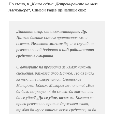
По късно, в „
Книга седма. Детронирането на княз
Александра
“, Симеон Радев ще напише още:
„Запитан също от съзаклетниците,
Др.
Цанков
даваше съвсем противоположни
съвети.
Неговото мнение бе
, че в случай на
революция най-доброто и
най-радикалното
средство е смъртта
.
С авторите на преврата аз нямах никакви
сношения, разказва дядо Цанков. Но аз знаях
за техните намерения от Светослав
Миларова. Еднаж Миларов ме попита: „Кое
би било по-разумно: да се изпъди князът или
да се убие? „
Да се убие, казах аз
. Когато се
прави революция против държавен глава,
трябва да му се отнеме всяко средство, за да