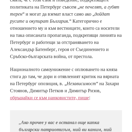
политиката на Петербург съвсем „
не печелят, а губят
терен
“ и могат да вземат власт само ако „
дойдат
русите и окупират България.
“ Категорично е
отношението му и към вестниците, които са носители
на така описаната пропаганда, подкрепящи линията на
Петербург и работещи за отстраняването на
Александър Батенберг, героя от Съединението и
Сръбско-българската война, от престола.
Националното самоунижение с оплюването на княза
стига до там, че дори и отявленият критик на вярната
на Петербург опозиция, в. „
Независимост
“ на Захари
Стоянов, Димитър Петков и Димитър Ризов,
обръщайки се към цанковистите, пише
:
„
Ако прочее у вас е останал още капка
български патриотизъм, ний ви каним, ний