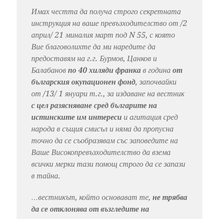
Имах честта да получа строго секретната
инструкция на ваше превъзходителство от /2
април/ 21 миналия март под N 55, с която
Вие благоволихте да ми наредите да
предоставям на г.г. Бурмов, Цанков и
Балабанов
по
40 хиляди франка
в година
от
българския окупационен фонд
, започвайки
от /13/ 1 януари т.г., за издаване на вестник
с цел разясняване сред българите на
истинските им интереси
и агитация сред
народа в същия смисъл и няма да пропусна
точно да се съобразявам със заповедите на
Ваше Високопревъзходителство да взема
всички мерки тази помощ строго да се запази
в тайна.
…вестникът, който основават те,
не трябва
да се отклонява от възгледите на