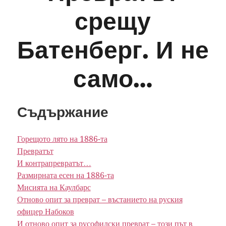
срещу
Батенберг. И не
само…
Съдържание
Горещото лято на 1886-та
Превратът
И контрапревратът…
Размирната есен на 1886-та
Мисията на Каулбарс
Отново опит за преврат – въстанието на руския
офицер Набоков
И отново опит за русофилски преврат – този път в