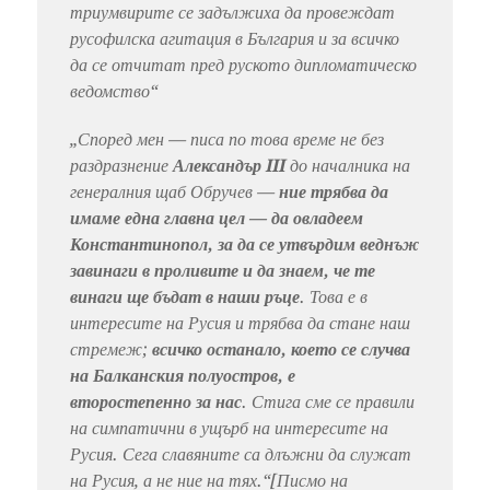
триумвирите се задължиха да провеждат
русофилска агитация в България и за всичко
да се отчитат пред руското дипломатическо
ведомство“
„Според мен — писа по това време не без
раздразнение
Александър III
до началника на
генералния щаб Обручев —
ние трябва да
имаме една главна цел — да овладеем
Константинопол, за да се утвърдим веднъж
завинаги в проливите и да знаем, че те
винаги ще бъдат в наши ръце
. Това е в
интересите на Русия и трябва да стане наш
стремеж;
всичко останало, което се случва
на Балканския полуостров, е
второстепенно за нас
. Стига сме се правили
на симпатични в ущърб на интересите на
Русия. Сега славяните са длъжни да служат
на Русия, а не ние на тях.“[Писмо на