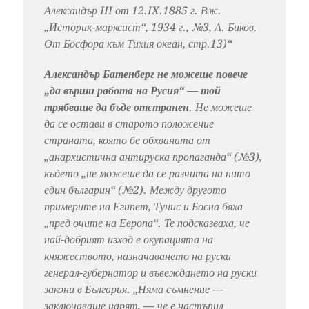
Александър III от 12.IX.1885 г. Вж.
„Историк-марксист“, 1934 г., №3, А. Биков,
От Босфора към Тихия океан, стр.13)“
Александър Батенберг не можеше повече
„да върши работа на Русия“ — той
трябваше да бъде отстранен
. Не можеше
да се остави в старото положение
страната, която бе обхваната от
„анархистична антируска пропаганда“ (№3),
където „не можеше да се разчита на нито
един българин“ (№2). Между другото
примерите на Египет, Тунис и Босна бяха
„пред очите на Европа“. Те подсказваха, че
най-добрият изход е окупацията на
княжеството, назначаването на руски
генерал-губернатор и въвеждането на руски
закони в България. „Няма съмнение —
заключаваше царят, — че е настъпил