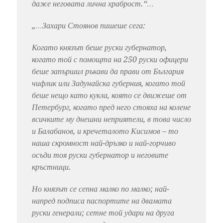
даже неговата лична храброст.“…
„…Захари Стоянов пишеше сега:
Когато князът беше руски губернатор,
когато той с помощта на 250 руски офицери
беше запършил ръкави да прави от България
чифлик или Задунайска губерния, когато той
беше нещо като кукла, която се движеше от
Петербург, когато пред него стояха на колене
всичките му днешни неприятели, в това число
и Балабанов, и кречеталото Кисимов – то
наша скромност най-дръзко и най-горчиво
осъди тоя руски губернатор и неговите
кръстници.
Но князът се сепна малко по малко; най-
напред подписа паспортите на двамата
руски генерали; сетне той удари на друга