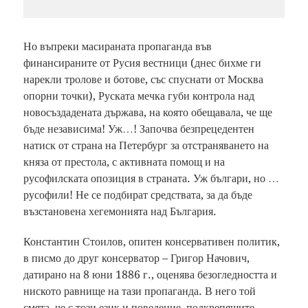
Но въпреки масираната пропаганда във
финансираните от Русия вестници (днес бихме ги
нарекли тролове и ботове, със спуснати от Москва
опорни точки), Руската мечка губи контрола над
новосъздадената държава, на която обещавала, че ще
бъде независима! Уж…! Започва безпрецедентен
натиск от страна на Петербург за отстраняването на
княза от престола, с активната помощ и на
русофилската опозиция в страната. Уж българи, но …
русофили! Не се подбират средствата, за да бъде
възстановена хегемонията над България.
Константин Стоилов, опитен консервативен политик,
в писмо до друг консерватор – Григор Начович,
датирано на 8 юни 1886 г., оценява безогледността и
ниското равнище на тази пропаганда. В него той
смята, че с този език и поведение, подкрепящите