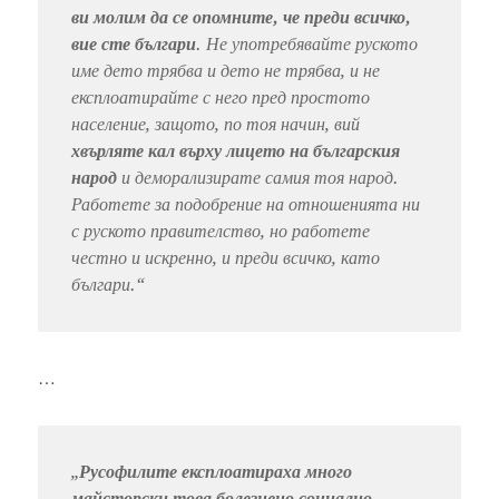
ви молим да се опомните, че преди всичко,
вие сте българи
. Не употребявайте руското
име дето трябва и дето не трябва, и не
експлоатирайте с него пред простото
население, защото, по тоя начин, вий
хвърляте кал върху лицето на българския
народ
и деморализирате самия тоя народ.
Работете за подобрение на отношенията ни
с руското правителство, но работете
честно и искренно, и преди всичко, като
българи.“
…
„
Русофилите експлоатираха много
майсторски това болезнено социално