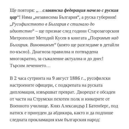
Ще повторя: „…
славянска федерация начело с руския
цар
“! Няма „независима България“, а руска губерния!
„
Русофилството в България е стигнало до
идиотство
“ – ще признае след години Старозагорския
Митрополит Методий Кусев в книгата „
Погромът над
България. Виновникът
“ (която ще разгледаме в детайли
по-късно). Диагноза правилна и потвърдена
многократно, за съжаление актуална и до днес!
Търсим лечението…
В 2 часа сутринта на 9 август 1886 г., русофилски
настроените офицери, с подкрепата на руската
дипломация, извършват преврат. Дворецът е обсаден
от части на Струмски пехотен полк и юнкерите от
Военното училище. Княз Александър I Батенберг, под
натиск е принуден да абдикира, както и да подпише
следната прокламация към българския народ: