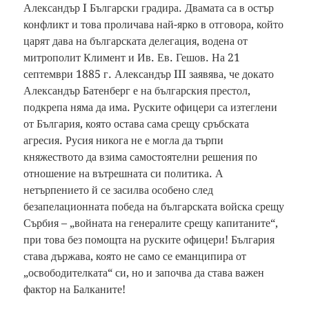
Александър I Български градира. Двамата са в остър
конфликт и това проличава най-ярко в отговора, който
царят дава на българската делегация, водена от
митрополит Климент и Ив. Ев. Гешов. На 21
септември 1885 г. Александър III заявява, че докато
Александър Батенберг е на българския престол,
подкрепа няма да има. Руските офицери са изтеглени
от България, която остава сама срещу сръбската
агресия. Русия никога не е могла да търпи
княжеството да взима самостоятелни решения по
отношение на вътрешната си политика. А
нетърпението й се засилва особено след
безапелационната победа на българската войска срещу
Сърбия – „войната на генералите срещу капитаните“,
при това без помощта на руските офицери! България
става държава, която не само се еманципира от
„освободителката“ си, но и започва да става важен
фактор на Балканите!