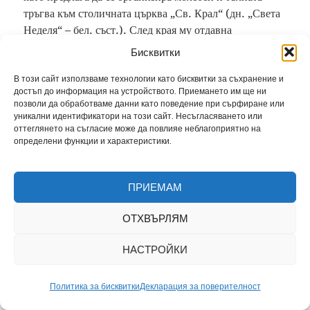
тръгва към столичната църква „Св. Крал“ (дн. „Света
Неделя“ – бел. съст.). След края му отдавна
известният със симпатиите си към линията на
Бисквитки
Петербург
митрополит Климент Търновски
(със
светското име Васил Друмев) призовава насъбралия се
В този сайт използваме технологии като бисквитки за съхранение и
достъп до информация на устройството. Приемането им ще ни
народ да иска прошка от Русия за нанесената със
позволи да обработваме данни като поведение при сърфиране или
Съединението от 6 септември 1885 г. обида от един
уникални идентификатори на този сайт. Несъгласяването или
„изменник княз“. С викове „Да живей Русия!“, тълпата
оттеглянето на съгласие може да повлияе неблагоприятно на
определени функции и характеристики.
се насочва към руското дипломатическо агентство в
столицата. След няколко произнесени речи пред
сградата множеството пада на колене.
ПРИЕМАМ
Княз Александър е арестуван и отведен под конвой
ОТХВЪРЛЯМ
в Буховския манастир, а после през Оряхово с яхта,
която по ирония на съдбата се казва „Александър I“,
НАСТРОЙКИ
по Дунава (обърнете внимание)
в Русия
, в гр. Рени,
охраняван от Тома Кърджиев. От показанията на един
Политика за бисквитки
Декларация за поверителност
от превратаджиите
кап. Анастас Бендерев
, по-късно
става ясно, че руското правителство не желаело Князът