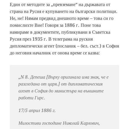
Един от методите за „превземане“ на държавата от
страна на Русия е купуването на български политици.
Не, не! Нямам предвид днешното време – това си го
помислихте Вие! Говоря за 1886 г. Поне това
намираме в документите, публикувани в Съветска
Русия през 1935 г. В телеграма на руския
дипломатически агент (посланик – бел. съст.) в София
до неговия началник от онова време се казва:
„N 8. Депеша [Върху оригинала има знак, че е
разгледана от царя.] от дипломатическия
агент в София до министъра на външните
работи Гирс.
17/5 април 1886 г.
Милостиви господине Николай Карлович,