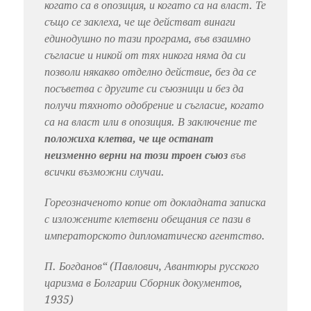
когато са в опозиция, и когато са на власт. Те
също се заклеха, че ще действат винаги
единодушно по тази програма, във взаимно
съгласие и никой от тях никога няма да си
позволи някакво отделно действие, без да се
посъветва с другите си съюзници и без да
получи тяхното одобрение и съгласие, когато
са на власт или в опозиция. В заключение те
положиха клетва, че ще останат
неизменно верни на този троен съюз
във
всички възможни случаи.
Гореозначеното копие от докладната записка
с изложените клетвени обещания се пази в
императорското дипломатическо агентство.
П. Богданов“ (Павлович, Авантюры русского
царизма в Болгарии Сборник документов,
1935)