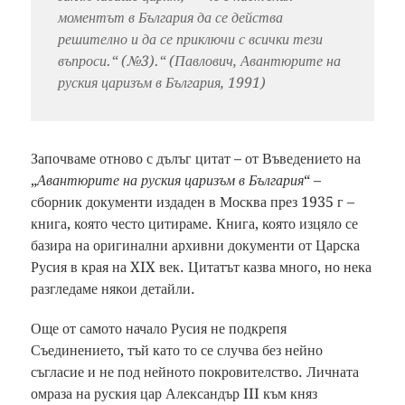
моментът в България да се действа
решително и да се приключи с всички тези
въпроси.“ (№3).“
(Павлович, Авантюрите на
руския царизъм в България, 1991)
Започваме отново с дълъг цитат – от Въведението на
„
Авантюрите на руския царизъм в България
“ –
сборник документи издаден в Москва през 1935 г –
книга, която често цитираме. Книга, която изцяло се
базира на оригинални архивни документи от Царска
Русия в края на XIX век. Цитатът казва много, но нека
разгледаме някои детайли.
Още от самото начало Русия не подкрепя
Съединението, тъй като то се случва без нейно
съгласие и не под нейното покровителство. Личната
омраза на руския цар Александър III към княз