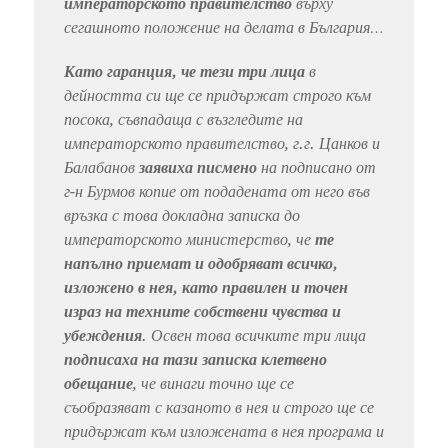
императорското правителство
върху
сегашното положение на делата в България…
Като гаранция, че тези три лица
в
дейността си ще се придържат строго към
посока, съвпадаща с възгледите на
императорското правителство, г.г. Цанков и
Балабанов
заявиха писмено
на подписано от
г-н Бурмов копие от подадената от него във
връзка с това докладна записка до
императорското министерство, че
те
напълно приемат и одобряват всичко,
изложено в нея, като правилен и точен
израз на техните собствени чувства и
убеждения
. Освен това всичките три лица
подписаха на тази записка клетвено
обещание
, че винаги точно ще се
съобразяват с казаното в нея и строго ще се
придържат към изложената в нея програма и