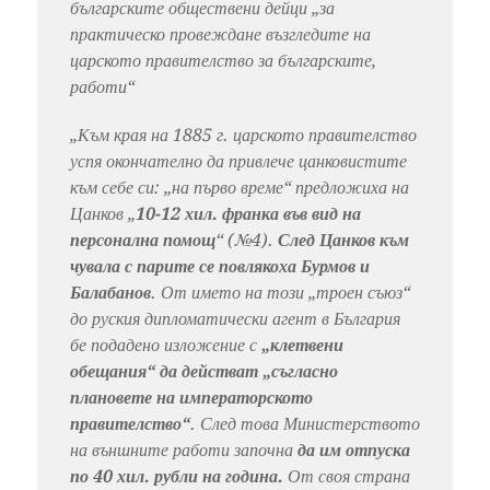
българските обществени дейци „за
практическо провеждане възгледите на
царското правителство за българските,
работи“
„Към края на 1885 г. царското правителство
успя окончателно да привлече цанковистите
към себе си: „на първо време“ предложиха на
Цанков „
10-12 хил. франка във вид на
персонална помощ
“ (№4).
След Цанков към
чувала с парите се повлякоха Бурмов и
Балабанов
. От името на този „троен съюз“
до руския дипломатически агент в България
бе подадено изложение с
„клетвени
обещания“ да действат „съгласно
плановете на императорското
правителство“
. След това Министерството
на външните работи започна
да им отпуска
по 40 хил. рубли на година.
От своя страна