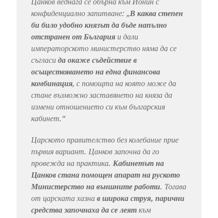
Цанков веднага се обърна към Ионин с
конфиденциално запитване: „
В каква степен
би било удобно князът да бъде напълно
отстранен от България
и дали
императорското министерство няма да се
съгласи
да окаже съдействие в
осъществяването на една финансова
комбинация
, с помощта на която може да
стане възможно заставянето на княза да
измени отношението си към българския
кабинет.“
Царското правителство без колебание прие
първия вариант. Цанков започна да го
провежда на практика.
Кабинетът на
Цанков стана помощен апарат на руското
Министерство на външните работи
. Тогава
от царската хазна
в
широка струя, парични
средства започнаха да се леят
към