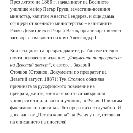
През лятото на 1886 г. началникът на Военното
училище майор Петър Груев, заместник-военния
министър, капитан Анастас Бендерев, и още двама
офицери от военното министерство – капитаните
Радко Димитриев и Георги Вазов, организират военен
заговор за свалянето на княз Александър I.
Кои всъщност са превратаджиите, разбираме от едно
почти неизвестно издание: „
Документи по превратът
на Деветий август
“, с автор… Захарий
Стоянов (Стоянов, Документи по превратът на
Деветий август, 1887)! Тук Стоянов обяснява
причината за русофилското поведение на
превратаджиите, много от които са завършили
университети или военни училища в Русия. Прилагам
факсимиле от оригинала без преразказ не случайно. И
днес част от „Петата колона“ на Русия у нас, отговаря
на описанието на писателя!