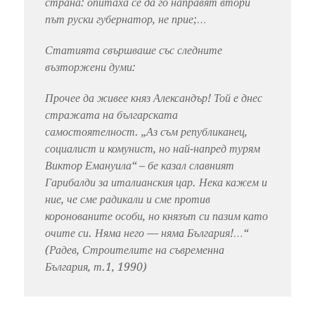
страна: опитаха се да го направят втори
път руски губернатор, не прие;…
Статията свършваше със следните
възторжени думи:
Прочее да живее княз Александър! Той е днес
стражата на българската
самостоятелност. „Аз съм републиканец,
социалист и комунист, но най-напред турям
Виктор Емануила“ – бе казал славният
Гарибалди за италианския цар. Нека кажем и
ние, че сме радикали и сме против
коронованите особи, но князът си пазим като
очите си. Няма него — няма България!…“
(Радев, Строителите на съвременна
България, т.1, 1990)