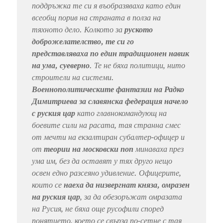
поддръжка те си я въобразяваха като един
всеобщ порив на страната в полза на
тяхното дело. Колкото за
руското
доброжелателство, те си го
представляваха по един традиционен навик
на ума, суеверно
. Те не бяха политици, нито
строители на системи.
Военнополитическите фантазии на Радко
Димитриева за славянска федерация начело
с руския цар
като главнокомандующ на
боевите сили на расата, тая странна смес
от мечти на екзалтиран субалтер-офицер и
от
теории на московски поп
минаваха през
ума им, без да оставят у тях друго нещо
освен едно разсеяно удивление. Офицерите,
които се
наеха да низвергнат княза, омразен
на руския цар
, за да обезоръжат омразата
на Русия, не бяха още русофили според
понятието, което се свърза по-сетне с тая