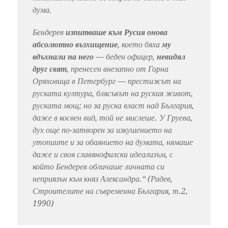
дума.
Бендерев
изпитваше към Русия онова
абсолютно възхищение
, което бяха
му
вдъхнали на него
— беден офицер,
невидял
друг свят
, пренесен внезапно от Горна
Оряховица в Петербург — престижът на
руската култура, блясъкът на руския живот,
руската мощ; но за руска власт над България,
даже в косвен вид, той не мислеше. У Груева,
дух още по-затворен за изкушението на
утопиите и за обаянието на думата, нямаше
даже и своя славянофилски идеализъм, с
който Бендерев обличаше личната си
неприязън към княз Александра.“ (Радев,
Строителите на съвременна България, т.2,
1990)