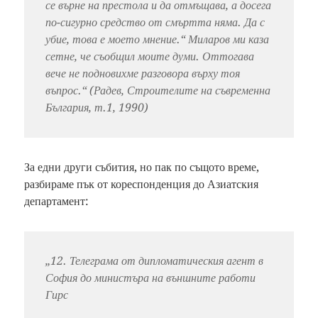
се върне на престола и да отмъщава, а досега
по-сигурно средство от смъртта няма. Да с
убие, това е моето мнение.“ Миларов ми каза
сетне, че съобщил моите думи. Оттогава
вече не подновихме разговора върху тоя
въпрос.“ (Радев, Строителите на съвременна
България, т.1, 1990)
За едни други събития, но пак по същото време,
разбираме пък от кореспонденция до Азиатския
департамент:
„12. Телеграма от дипломатическия агент в
София до министъра на външните работи
Гирс