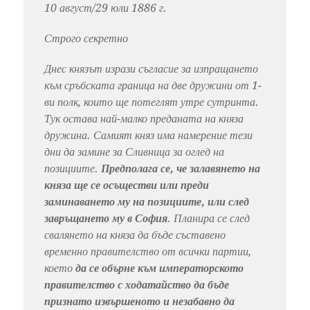
10 август/29 юли 1886 г.
Строго секретно
Днес князът изрази съгласие за изпращането
към сръбската граница на две дружини от 1-
ви полк, които ще потеглят утре сутринта.
Тук остава най-малко преданата на княза
дружина. Самият княз има намерение тези
дни да замине за Сливница за оглед на
позициите.
Предполага се, че залавянето на
княза ще се осъществи или преди
заминаването му на позициите, или след
завръщането му в София
. Планира се след
свалянето на княза да бъде съставено
временно правителство от всички партии,
което
да се обърне към императорското
правителство с ходатайство да бъде
признато извършеното и незабавно да