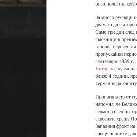
онзи политик, койт
За много руснаци о
двамата диктатори 
Само три дни след 
съюзници в превзем
започва наречената
пропускайки период
септември 1939 г.,
Литовск
е кулминац
близо 4 години, пр
Германия да капиту
Пропагандата от го
напомня, че Велико
седмица след цитир
агресията срещу По
Западния фронт на 
срещу нейните дале