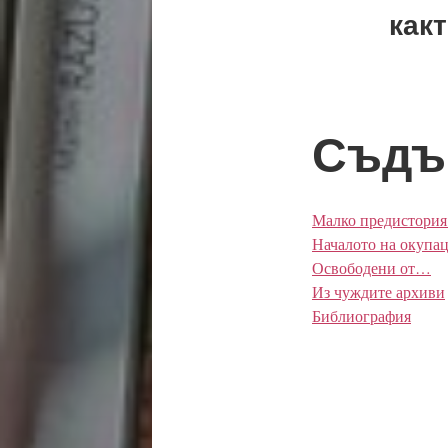
как
Съдъ
Малко предистория 
Началото на окупа
Освободени от…
Из чуждите архиви
Библиография