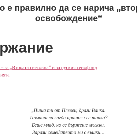
то е правилно да се нарича „вто
освобождение“
ржание
– за „Втората световна“ и за руския генофонд
цията
„
Пиша ти от Плевен, драги Ванка.
Помниш ли кагда пришол със танка?
Беше млад, но се държеше мъжки.
Зарази семейството ми с въшки…