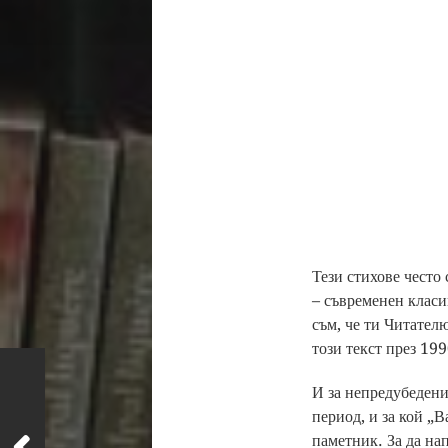
Тези стихове често
– съвременен класик
съм, че ти Читател
този текст през 19
И за непредубедени
период, и за кой „В
паметник. За да нап