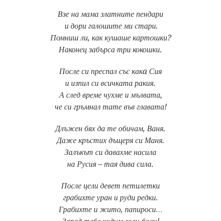
Взе на мама златните пендари
и дори галошите ми стари.
Помниш ли, как кушаше картошки?
Наконец забърса три кокошки.
После си преспал със какa Сия
и изпил си всичката ракия.
А след време чухме и мълвата,
че си гръмнал тате във главата!
Длъжен бях да те обичам, Ваня.
Даже кръстих дъщеря си Маня.
Залъкът си давахме насила
на Русия – тая дива сила.
После цели девет петилетки
грабихте уран и руди редки.
Грабихте и жито, папироси…