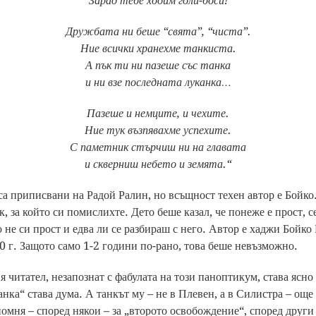
Зарад тебе ходим голи-боси!
Дружбата ни беше “свята”, “чиста”.
Ние всички хранехме танкиста.
А пък ти ни пазеше със танка
и ни взе последната луканка…
Пазеше и немците, и чехите.
Ние тук възпявахме успехите.
С паметник стърчиш ни на главата
и скверниш небето и земята.“
 са приписвани на Радой Ралин, но всъщност техен автор е Бойко
, за който си помислихте. Дето беше казал, че понеже е прост, с
ю не си прост и едва ли се разбираш с него. Автор е хаджи Бойко
90 г. Защото само 1-2 години по-рано, това беше невъзможно.
я читател, незапознат с фабулата на този паноптикум, става ясно
анка“ става дума. А танкът му – не в Плевен, а в Силистра – още 
омня – според някои – за „второто освобождение“, според други 