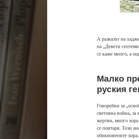
А разказът на хадж
на „Девети септемв
се каже много, а о
Малко пре
руския г
Говорейки за „осво
световна война, за
жертви, много хора 
се повтаря. Този а
обикновените хора.