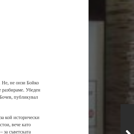
. Не, не онзи Бойко
е разбираме. Убеден
 Бочев, публикувал
 за кой исторически
стои, вече като
– за съветската