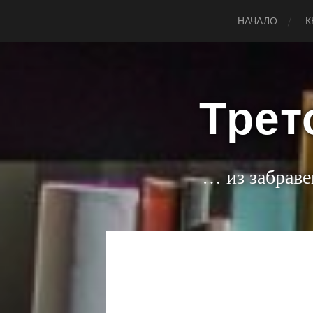
НАЧАЛО
К
Трет
… из забраве