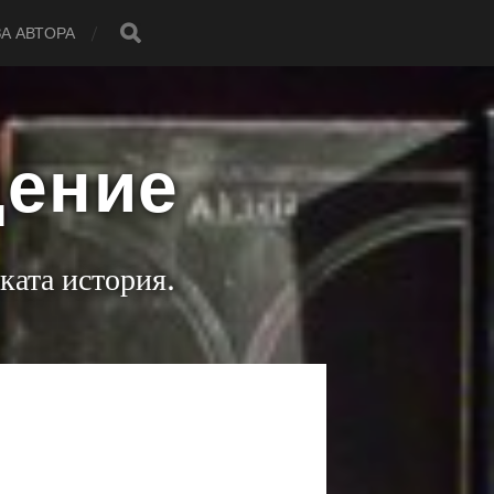
ЗА АВТОРА
дение
ката история.