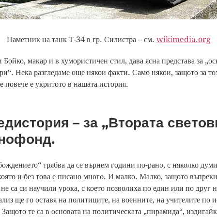
Паметник на танк Т-34 в гр. Силистра – см.
wikimedia.org
и Бойко, макар и в хумористичен стил, дава ясна представа за „
ри“. Нека разгледаме още някои факти. Само някои, защото за то
ще повече е укритото в нашата история.
дистория – за „Втората светов
енофонд.
бождението“ трябва да се върнем години по-рано, с няколко думи
 която и без това е писано много. И малко. Малко, защото въпре
не са си научили урока, с което позволиха по един или по друг 
нализ ще го оставя на политиците, на военните, на учителите по 
 Защото те са в основата на политическата „пирамида“, издигайк