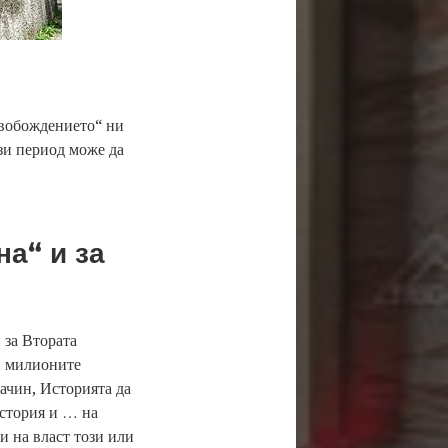
освобождението“ ни
зи период може да
на“ и за
 за Втората
ки милионите
начин, Историята да
история и … на
и на власт този или