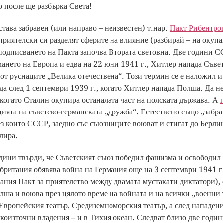
о после ще разбърка Света!
става забравен (или направо – неизвестен) т.нар.
Пакт Рибентро
приятелски си разделят сферите на влияние (разбирай – на окупа
подписването на Пакта започва Втората световна. Две години С
ането на Европа и едва на 22 юни 1941 г., Хитлер напада Съве
 от руснаците „Велика отечествена“. Този термин се е наложил и 
а след 1 септември 1939 г., когато Хитлер напада Полша. Да не
 когато Сталин окупира останалата част на полската държава. А
ията на съветско-германската „дружба“. Естествено също „забра
ез които СССР, заедно със съюзниците воюват и стигат до Берл
лира.
дини твърди, че Съветският съюз победил фашизма и освободил 
британия обявява война на Германия още на 3 септември 1941 г.
ания Пакт за приятелство между двамата мустакати диктатори), 
лша и воюва през цялото време на войната и на всички „военни 
Европейския театър, Средиземноморския театър, а след нападен
коизточни владения – и в Тихия океан. Следват близо две годин