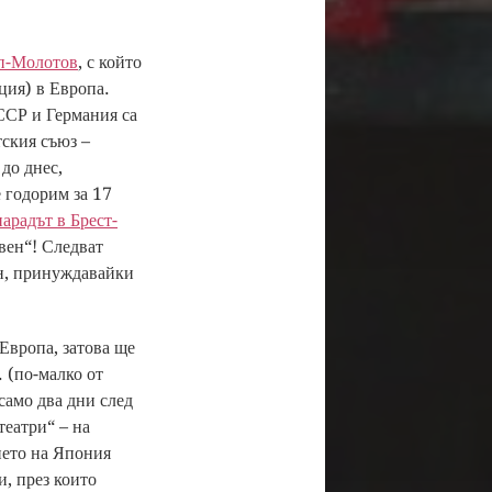
п-Молотов
, с който
ция) в Европа.
ССР и Германия са
тския съюз –
до днес,
 годорим за 17
парадът в Брест-
вен“! Следват
ин, принуждавайки
Европа, затова ще
 (по-малко от
само два дни след
театри“ – на
ието на Япония
и, през които