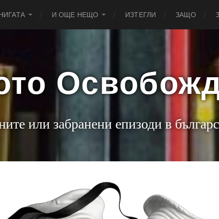
НИГАТА
И ОЩЕ НЕЩО
ИЗТЕГЛИ
ЗАЩО
ото Освобож
ните или забранени епизоди в българс