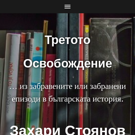
Третото
Освобождение
… из забравените или забранени
епизоди в българската история.
Захари Стоянов