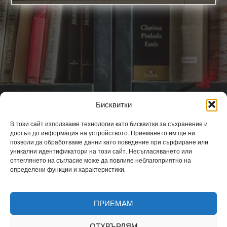
Бисквитки
Част 1 (1810-1878)
Част 2 (1879-1918)
В този сайт използваме технологии като бисквитки за съхранение и
Част 3 (1919-1944)
достъп до информация на устройството. Приемането им ще ни
Част 4 (1944-1989)
позволи да обработваме данни като поведение при сърфиране или
уникални идентификатори на този сайт. Несъгласяването или
оттеглянето на съгласие може да повлияе неблагоприятно на
определени функции и характеристики.
За автора
Защо тази книга?
ПРИЕМАМ
Политика за бисквитки
Декларация за поверителност
ОТХВЪРЛЯМ