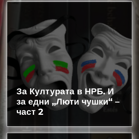
За Културата в НРБ. И
за едни „Люти чушки“ –
част 2