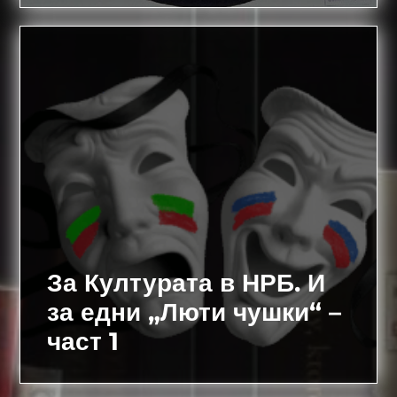
За Културата в НРБ. И
за едни „Люти чушки“ –
част 1