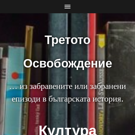
Третото
Освобождение
… из забравените или забранени
епизоди в българската история.
Култура