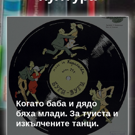
Когато баба и дядо
бяха млади. За туиста и
изкълчените танци.