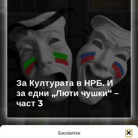
За Културата в НРБ. И
за едни „Люти чушки“ –
част 3
Бисквитки
Част 1 (1810-1878)