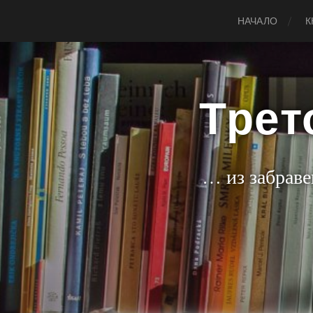
НАЧАЛО
К
Трет
… из забраве