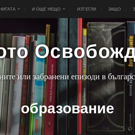
НИГАТА
И ОЩЕ НЕЩО
ИЗТЕГЛИ
ЗАЩО
ото Освобож
ните или забранени епизоди в българс
образование