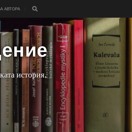
ЗА АВТОРА
дение
ката история.