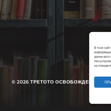
За автора
Защо тази книга?
В този сайт
информация
Политика за бисквитки
данни като
Декларация за поверителнос
Несъгласяв
на определ
© 2026
ТРЕТОТО ОСВОБОЖДЕНИЕ
ПР