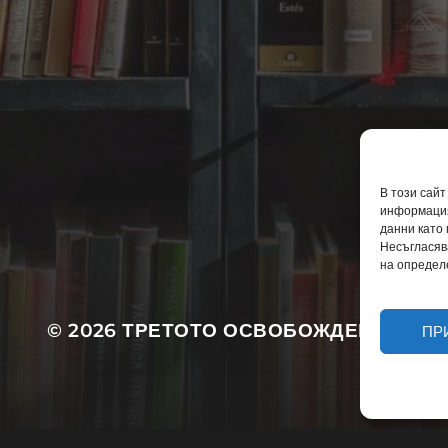
За автора
Защо тази книга?
В този сайт
информация
Политика за бисквитки
данни като
Декларация за поверителнос
Несъгласяв
на определ
© 2026
ТРЕТОТО ОСВОБОЖДЕНИЕ
ПР