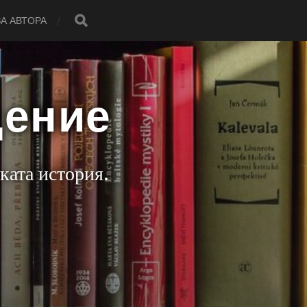
ЗА АВТОРА
дение
ката история.