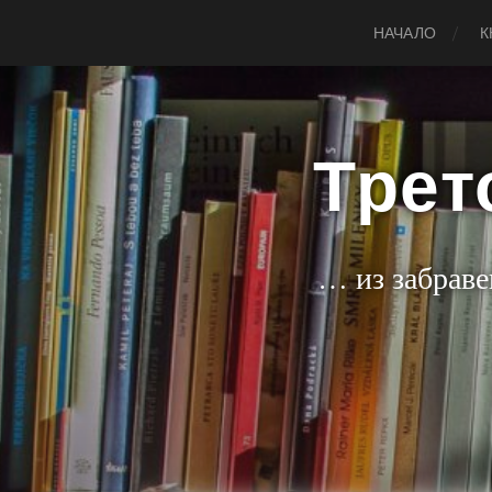
НАЧАЛО
К
Трет
… из забраве