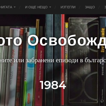
НИГАТА
И ОЩЕ НЕЩО
ИЗТЕГЛИ
ЗАЩО
ото Освобож
ните или забранени епизоди в българс
1984