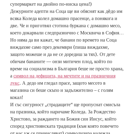
супермаркет на двойно по-ниска цена!)
Дежурните адепти на Соца ще ви обяснят как дèдо им
всяка Коледа колел домашно прасенце, а понякога и
две. Че и приготвял стотина буркана с домашно месо,
което докарвали следпразнично с Москвича в София…
Но няма да ви кажат, че банани по времето на Соца
виждахме само през декември (пиша виждахме,
защото можеше и да не се доредиш за тях). От дете
обичам бананите — онзи митичен плод, който по
време на социализма в България беше не просто храна,
а
символ на дефицита, на мечтите и на празничния
лукс
. А дедо им гледал прасе, защото месото в
магазина си беше скъпо и задължително – с голям
кокал!
И със сигурност „страдащите“ ще пропуснат смисъла
на празника, който наричаме Коледа. За Рождество
Христово, за раждането на Божия син Иисус, който
според християнската традиция (към която повечето
от нас уж се причисляват) символизира надежда,