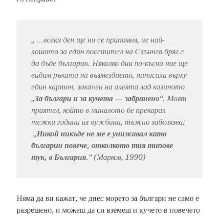
„ …всеки ден ще ни се припомня, че най-
лошото за един посетител на Слънчев бряг е
да бъде българин. Няколко дни по-късно ние ще
видим ръката на възмездието, написала върху
един картон, закачен на алеята зад казиното
„
За българи и за кучета — забранено
“. Моят
приятел, който в миналото бе прекарал
тежки години из чужбина, тъжно забелязва:
„
Никой никъде не ме е унижавал като
българин повече, отколкото тия типове
тук, в България
.“ (Марков, 1990)
Няма да ви кажат, че днес морето за българи не само е
разрешено, и можеш да си вземеш и кучето в повечето