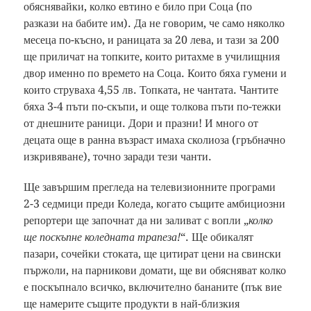
обяснявайки, колко евтино е било при Соца (по
разкази на бабите им). Да не говорим, че само няколко
месеца по-късно, и раницата за 20 лева, и тази за 200
ще приличат на топките, които ритахме в училищния
двор именно по времето на Соца. Които бяха гумени и
които струваха 4,55 лв. Топката, не чантата. Чантите
бяха 3-4 пъти по-скъпи, и още толкова пъти по-тежки
от днешните раници. Дори и празни! И много от
децата още в ранна възраст имаха сколиоза (гръбначно
изкривяване), точно заради тези чанти.
Ще завършим прегледа на телевизионните програми
2-3 седмици преди Коледа, когато същите амбициозни
репортери ще започнат да ни заливат с вопли „
колко
ще поскъпне коледната трапеза!
“. Ще обикалят
пазари, сочейки стоката, ще цитират цени на свински
пържоли, на парникови домати, ще ви обясняват колко
е поскъпнало всичко, включително бананите (пък вие
ще намерите същите продукти в най-близкия