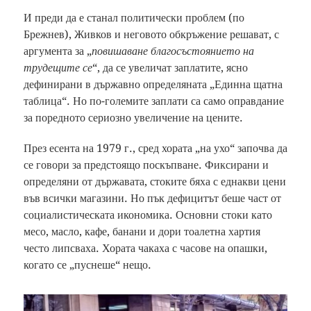
И преди да е станал политически проблем (по
Брежнев), Живков и неговото обкръжение решават, с
аргумента за „
повишаване благосъстоянието на
трудещите се
“, да се увеличат заплатите, ясно
дефинирани в държавно определяната „Единна щатна
таблица“. Но по-големите заплати са само оправдание
за поредното сериозно увеличение на цените.
През есента на 1979 г., сред хората „на ухо“ започва да
се говори за предстоящо поскъпване. Фиксирани и
определяни от държавата, стоките бяха с еднакви цени
във всички магазини. Но пък дефицитът беше част от
социалистическата икономика. Основни стоки като
месо, масло, кафе, банани и дори тоалетна хартия
често липсваха. Хората чакаха с часове на опашки,
когато се „пуснеше“ нещо.