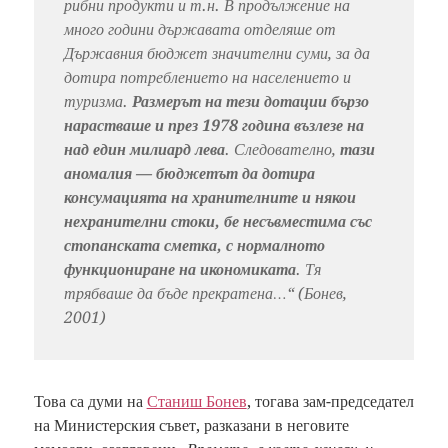
рибни продукти и т.н. В продължение на
много години държавата отделяше от
Държавния бюджет значителни суми, за да
дотира потреблението на населението и
туризма.
Размерът на тези дотации бързо
нарастваше и през 1978 година възлезе на
над един милиард лева
. Следователно,
тази
аномалия — бюджетът да дотира
консумацията на хранителните и някои
нехранителни стоки, бе несъвместима със
стопанската сметка, с нормалното
функциониране на икономиката
. Тя
трябваше да бъде прекратена…“ (Бонев,
2001)
Това са думи на
Станиш Бонев
, тогава зам-председател
на Министерския съвет, разказани в неговите