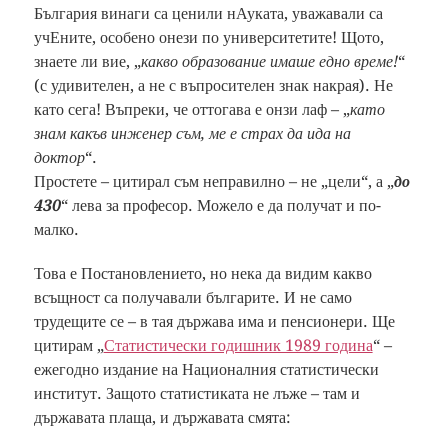
България винаги са ценили нАуката, уважавали са
учЕните, особено онези по университетите! Щото,
знаете ли вие, „
какво образование имаше едно време!
“
(с удивителен, а не с въпросителен знак накрая). Не
като сега! Въпреки, че оттогава е онзи лаф – „
като
знам какъв инженер съм, ме е страх да ида на
доктор
“.
Простете – цитирал съм неправилно – не „цели“, а „
до
430
“ лева за професор. Можело е да получат и по-
малко.
Това е Постановлението, но нека да видим какво
всъщност са получавали българите. И не само
трудещите се – в тая държава има и пенсионери. Ще
цитирам „
Статистически годишник 1989 година
“ –
ежегодно издание на Националния статистически
институт. Защото статистиката не лъже – там и
държавата плаща, и държавата смята: