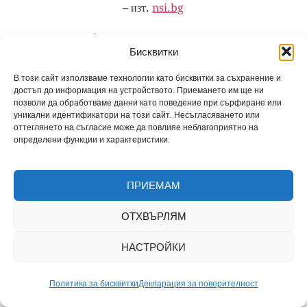
– изт.
nsi.bg
Забелязахте ли? Посочените от Националния
Бисквитки
статистически институт по-горе числа са
СРЕДНА
ГОДИШНА ЗАПЛАТА
. Или за 1980 г., т.е.
В този сайт използваме технологии като бисквитки за съхранение и
следващата Постановление №50, с вече увеличените
достъп до информация на устройството. Приемането им ще ни
позволи да обработваме данни като поведение при сърфиране или
заплати, българинът е получавал
средно по 182,08 лв.
уникални идентификатори на този сайт. Несъгласяването или
месечно
. В промишлеността –
190,00
лв., в
оттеглянето на съгласие може да повлияе неблагоприятно на
строителството –
210,00
, а в селското стопанство –
определени функции и характеристики.
164,00
лв.
Месечно!
В образованието –
173,00
лв., а
в здравеопазването –
167,00
лв. Напомням – месечно!
ПРИЕМАМ
Да видим и пенсиите. Отново според НСИ.
ОТХВЪРЛЯМ
НАСТРОЙКИ
Политика за бисквитки
Декларация за поверителност