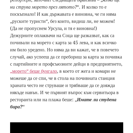
ни струва морето през лятото?
“. И колко то е
поскъпнало! И как държавата е виновна, че ги няма
„руските туристи“, без които, видиш ли, не можем!
(Да не пропуснем Урсула, и тя е виновна!)
Дежурните оплаквачи на Соца ще разказват, как са
почивали на морето с карта за 45 лева, и как всичко
им било уредено. Но няма да ви кажат, че в повечето
случай, ако успееш да се пребориш за карта за почивка
с партийните и профсъюзните дейци в предприятието,
„морето“ беше бунгало
, в което от жега и комари не
можеше да се спи, че в стола на почивната станция
храната често не струваше и трябваше да се дояжда
някъде навън. И че първият въпрос към сервитьора в
ресторанта или на плажа беше: „
Имате ли студена
бира?
“