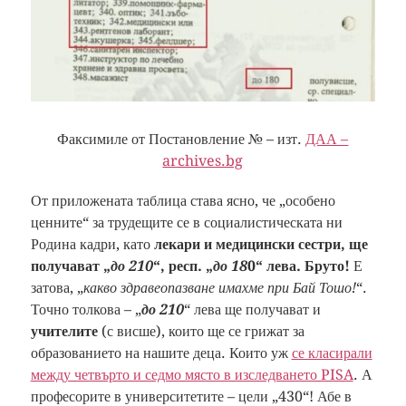
Факсимиле от Постановление № – изт.
ДАА –
archives.bg
От приложената таблица става ясно, че „особено
ценните“ за трудещите се в социалистическата ни
Родина кадри, като
лекари и медицински сестри, ще
получават „
до 210
“, респ. „
до 18
0“ лева. Бруто!
Е
затова, „
какво здравеопазване имахме при Бай Тошо!
“.
Точно толкова – „
до 210
“ лева ще получават и
учителите
(с висше), които ще се грижат за
образованието на нашите деца. Които уж
се класирали
между четвърто и седмо място в изследването PISA
. А
професорите в университетите – цели „430“! Абе в