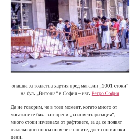
опашка за тоалетна хартия пред магазин „1001 стоки“
на бул. „Витоша“ в София – изт.
Ретро София
Да не говорим, че в този момент, когато много от
магазините бяха затворени „за инвентаризация“,
много стоки изчезнаха от рафтовете, за да се появят
няколко дни по-късно вече с новите, доста по-високи
цени.