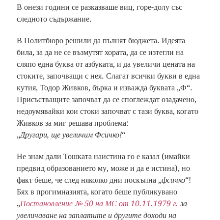
В онези години се разказваше виц, горе-долу със
следното съдържание.
В Политбюро решили да пълнят бюджета. Идеята
била, за да не се възмутят хората, да се изтегли на
сляпо една буква от азбуката, и да увеличи цената на
стоките, започващи с нея. Слагат всички букви в една
кутия, Тодор Живков, бърка и изважда буквата „Ф“.
Присъстващите започват да се споглеждат озадачено,
недоумявайки кои стоки започват с тази буква, когато
Живков за миг решава проблема:
„
Другари, ще увеличим Фсичко!
“
Не знам дали Тошката наистина го е казал (имайки
предвид образованието му, може и да е истина), но
факт беше, че след няколко дни поскъпна „
фсичко
“!
Бях в прогимназията, когато беше публикувано
„
Постановление № 50 на МС от 10.11.1979 г.
за
увеличаване на заплатите и другите доходи на