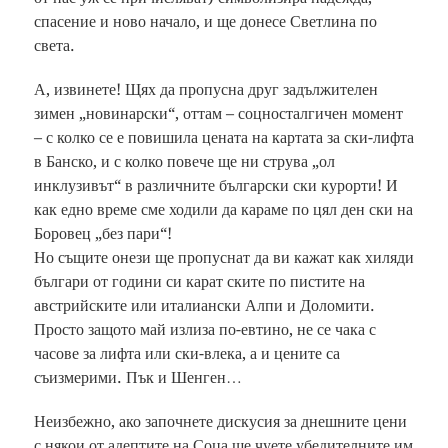
спасение и ново начало, и ще донесе Светлина по
света.
А, извинете! Щях да пропусна друг задължителен
зимен „новинарски“, оттам – соцносталгичен момент
– с колко се е повишила цената на картата за ски-лифта
в Банско, и с колко повече ще ни струва „ол
инклузивът“ в различните български ски курорти! И
как едно време сме ходили да караме по цял ден ски на
Боровец „без пари“!
Но същите онези ще пропуснат да ви кажат как хиляди
българи от години си карат ските по пистите на
австрийските или италиански Алпи и Доломити.
Просто защото май излиза по-евтино, не се чака с
часове за лифта или ски-влека, а и цените са
съизмерими. Пък и Шенген…
Неизбежно, ако започнете дискусия за днешните цени
с някои от адептите на Соца ще чуете убедителните им