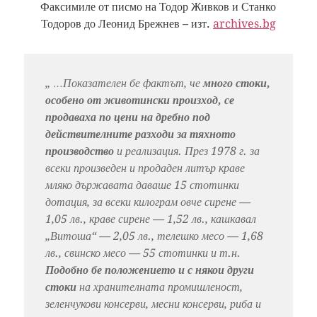
Факсимиле от писмо на Тодор Живков и Станко
Тодоров до Леонид Брежнев – изт.
archives.bg
„ …Показателен бе фактът, че
много стоки,
особено от животински произход, се
продаваха по цени на дребно под
действителните разходи за тяхното
производство
и реализация. През 1978 г. за
всеки произведен и продаден литър краве
мляко държавата даваше 15 стотинки
дотация, за всеки килограм овче сирене —
1,05 лв., краве сирене — 1,52 лв., кашкавал
„Витоша“ — 2,05 лв., телешко месо — 1,68
лв., свинско месо — 55 стотинки и т.н.
Подобно бе положението и с някои други
стоки
на хранителната промишленост,
зеленчукови консерви, месни консерви, риба и