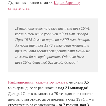
Държавния планов комитет
Кирил Зарев ще
свидетелства
:
„Рязко покачване на дълга настъпи през 1974,
когато той беше увеличен с 900 млн. долара.
През 1975 дългът нарасна с 800 млн. долара.
Аз постъпих през 1975 в плановия комитет и
през същата година вече решителни мерки не
можеха да се предприемат. Общият дълг
през 1975 беше над 3.5 млрд. долара.“
Инфлационният калкулатор показва
, че онези 3,5
милиарда, днес се равняват на
над 21 милиарда
!
Долара
! Още в началото на 70-те години външният
дълг започва отново да се покачва, а след 1974 г. – и
стремително да се увеличава –
за 7 години, над 3