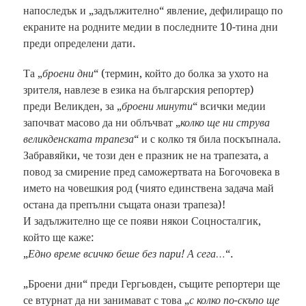
напоследък и „задължително“ явление, дефилиращо по
екраните на родните медии в последните 10-тина дни
преди определени дати.
Та „
броени дни
“ (термин, който до болка за ухото на
зрителя, навлезе в езика на българския репортер)
преди Великден, за „
броени минути
“ всички медии
започват масово да ни облъчват „
колко ще ни струва
великденската трапеза
“ и с колко тя била поскъпнала.
Забравяйки, че този ден е празник не на трапезата, а
повод за смирение пред саможертвата на Богочовека в
името на човешкия род (чиято единствена задача май
остана да препълни същата онази трапеза)!
И задължително ще се появи някои Соцносталгик,
който ще каже:
„
Едно време всичко беше без пари! А сега…
“.
„Броени дни“ преди Гергьовден, същите репортери ще
се втурнат да ни занимават с това „
с колко по-скъпо ще