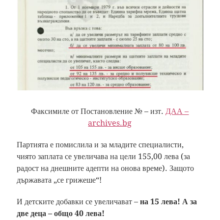
Факсимиле от Постановление № – изт.
ДАА –
archives.bg
Партията е помислила и за младите специалисти,
чиято заплата се увеличава на цели 155,00 лева (за
радост на днешните адепти на онова време). Защото
държавата „се грижеше“!
И детските добавки се увеличават –
на 15 лева! А за
две деца – общо 40 лева!