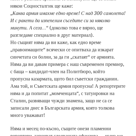
някои Соцносталгик ще каже:
„
Каква армия имахме едно време! С над 300 самолета!
И с ракети да изпепелим съседите си за няколко
минути. А сега…
“ (доколко това е вярно, ще
разгледаме специално в друг материал).
Но същият няма да ви каже, как едно време
„правоимащите“ всячески се опитваха да изкарат
синчетата си болни, за да ги „скатаят“ от армията.
Няма да ви давам примера с наш съвременен премиер,
с баща – кандидат-член на Политбюро, който
пропусна казармата, щото бил съветски гражданин.
Ама той, и Съветската армия пропусна! А репортерите
няма и да попитат „момченцата“, с татуировки на
Сталин, развяващи чужди знамена, защо не са се
записали днес в Българската армия, която толкова
много уважават!
Няма и месец по-късно, същите онези пламенни
репортери, започват следващата офанзива – „
колко ще