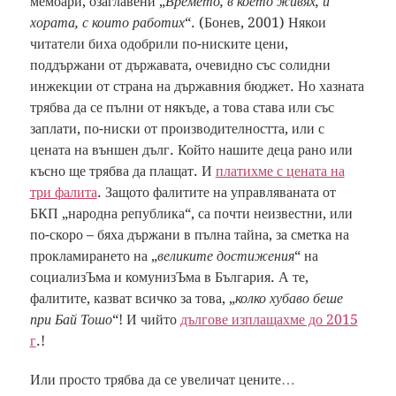
мемоари, озаглавени „
Времето, в което живях, и
хората, с които работих
“. (Бонев, 2001) Някои
читатели биха одобрили по-ниските цени,
поддържани от държавата, очевидно със солидни
инжекции от страна на държавния бюджет. Но хазната
трябва да се пълни от някъде, а това става или със
заплати, по-ниски от производителността, или с
цената на външен дълг. Който нашите деца рано или
късно ще трябва да плащат. И
платихме с цената на
три фалита
. Защото фалитите на управляваната от
БКП „народна република“, са почти неизвестни, или
по-скоро – бяха държани в пълна тайна, за сметка на
прокламирането на „
великите достижения
“ на
социализЪма и комунизЪма в България. А те,
фалитите, казват всичко за това, „
колко хубаво беше
при Бай Тошо
“! И чийто
дългове изплащахме до 2015
г
.!
Или просто трябва да се увеличат цените…