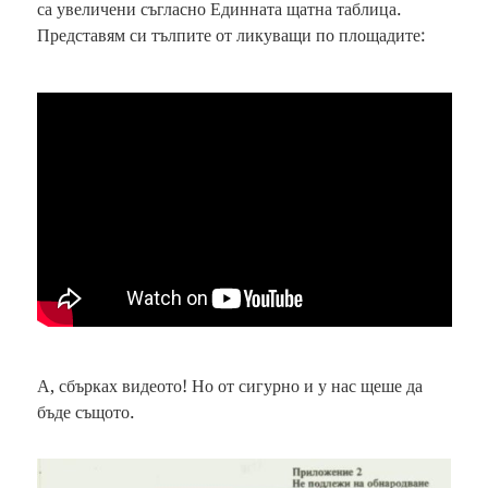
са увеличени съгласно Единната щатна таблица.
Представям си тълпите от ликуващи по площадите:
А, сбърках видеото! Но от сигурно и у нас щеше да
бъде същото.