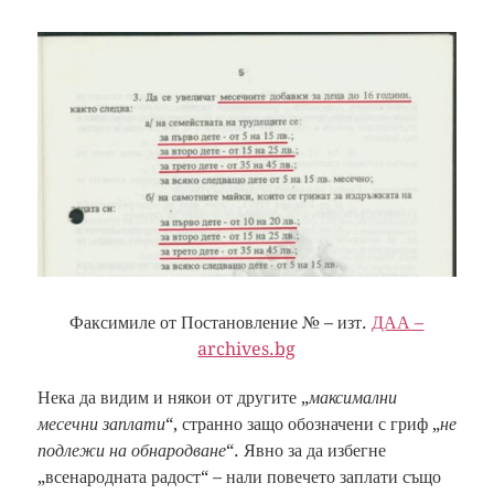
Факсимиле от Постановление № – изт.
ДАА –
archives.bg
Нека да видим и някои от другите „
максимални
месечни заплати
“, странно защо обозначени с гриф „
не
подлежи на обнародване
“. Явно за да избегне
„всенародната радост“ – нали повечето заплати също