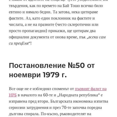
твърдения, как по времето на Бай Тошо всичко било
евтино и нямало бедни. Та затова, нека цитираме
фактите. Аз, като един поклонник на фактите и
числата, а не на празните (често склеротични или
просто пропагандни) приказки, ще цитирам два
официални документа от онова време, пък „
всеки сам
си прецЕня
“!
Постановление №50 от
ноември 1979 г.
Все още не е избледнял споменът от
първият фалит на
НРБ
в началото на 60-те и „Народната република“ е
изправена пред втори. Българската икономика изпитва
сериозни затруднения и през 70-те започва поредна
дългова спирала. По-късно, ръководителят на