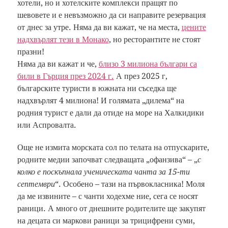
хотели, но и хотелските комплекси пращят по
шевовете и е невъзможно да си направите резервация
от днес за утре. Няма да ви кажат, че на места,
цените
надхвърлят тези в Монако
, но ресторантите не стоят
празни!
Няма да ви кажат и че,
близо 3 милиона българи са
били в Гърция през 2024 г.
А през 2025 г,
българските туристи в южната ни съседка ще
надхвърлят 4 милиона! И голямата „дилема“ на
родния турист е дали да отиде на море на Халкидики
или Аспровалта.
Още не измита морската сол по телата на отпускарите,
родните медии започват следващата „офанзива“ – „
с
колко е поскъпнала ученическата чанта за 15-ти
септември
“. Особено – тази на първокласника! Моля
да ме извините – с чанти ходехме ние, сега се носят
раници. А много от днешните родителите ще закупят
на децата си маркови раници за трицифрени суми,