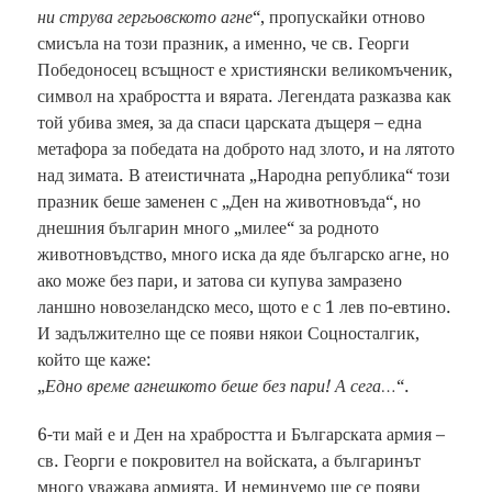
ни струва гергьовското агне
“, пропускайки отново
смисъла на този празник, а именно, че св. Георги
Победоносец всъщност е християнски великомъченик,
символ на храбростта и вярата. Легендата разказва как
той убива змея, за да спаси царската дъщеря – една
метафора за победата на доброто над злото, и на лятото
над зимата. В атеистичната „Народна република“ този
празник беше заменен с „Ден на животновъда“, но
днешния българин много „милее“ за родното
животновъдство, много иска да яде българско агне, но
ако може без пари, и затова си купува замразено
ланшно новозеландско месо, щото е с 1 лев по-евтино.
И задължително ще се появи някои Соцносталгик,
който ще каже:
„
Едно време агнешкото беше без пари! А сега…
“.
6-ти май е и Ден на храбростта и Българската армия –
св. Георги е покровител на войската, а българинът
много уважава армията. И неминуемо ще се появи