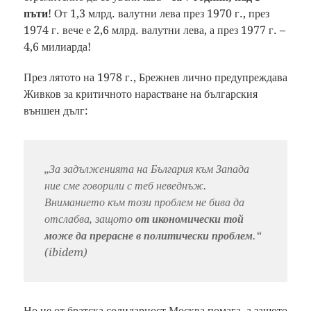
пъти
! От 1,3 млрд. валутни лева през 1970 г., през
1974 г. вече е 2,6 млрд. валутни лева, а през 1977 г. –
4,6 милиарда!
През лятото на 1978 г., Брежнев лично предупреждава
Живков за критичното нарастване на българския
външен дълг:
„За задълженията на България към Запада
ние сме говорили с теб неведнъж.
Вниманието към този проблем не бива да
отслабва, защото
от икономически той
може да прерасне в политически проблем
.“
(ibidem)
Но не от братска солидарност Москва помага, а защото