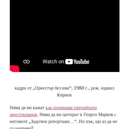
кадри от „Оркестър без име“, 1980 г., реж. юдмил
Кирков
Няма да ви кажат
как почиваше партийната
аристокрация
. Няма да ви цитират и Георги Марков с
неговите „Задочни репортажи…“. Но пък, що аз да не
го направя?